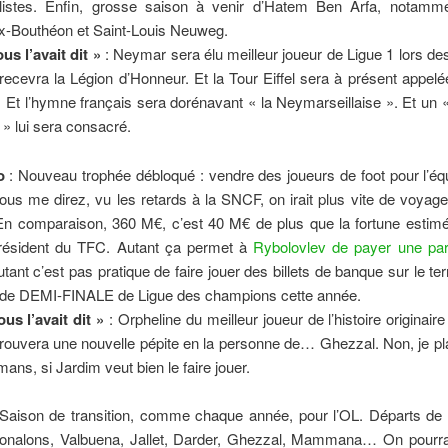
alistes. Enfin, grosse saison à venir d’Hatem Ben Arfa, notamm
x-Bouthéon et Saint-Louis Neuweg.
us l’avait dit »
: Neymar sera élu meilleur joueur de Ligue 1 lors d
ecevra la Légion d’Honneur. Et la Tour Eiffel sera à présent appelé
Et l’hymne français sera dorénavant « la Neymarseillaise ». Et un
» lui sera consacré.
o
: Nouveau trophée débloqué : vendre des joueurs de foot pour l’éq
us me direz, vu les retards à la SNCF, on irait plus vite de voyag
n comparaison, 360 M€, c’est 40 M€ de plus que la fortune estimée
résident du TFC. Autant ça permet à
Rybolovlev de payer une par
utant c’est pas pratique de faire jouer des billets de banque sur le t
ni de DEMI-FINALE de Ligue des champions cette année.
us l’avait dit »
: Orpheline du meilleur joueur de l’histoire originair
rouvera une nouvelle pépite en la personne de… Ghezzal. Non, je pl
mans, si Jardim veut bien le faire jouer.
Saison de transition, comme chaque année, pour l’OL. Départs de 
Gonalons, Valbuena, Jallet, Darder, Ghezzal, Mammana… On pourrai