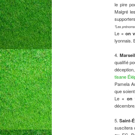
le pire p
Malgré les
supporters
*Les prénoms 
Le
« on v
lyonnais. 
4.
Marseil
qualifié p
déception
tisane Élé
Pamela And
que soient
Le
« on 
décembre,
5.
Saint-É
suscitera 
au FC Bar