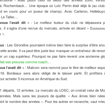
al, Rochemback… Une époque où Loïc Perrin était déjà là (au club
rd en cours pour un joueur de champ). Avec Carteron, Hellebuy
, Le Tallec…
vous l’avait dit »
: Le meilleur buteur du club ne dépassera 
ns. Il s’agira d’une recrue du mercato, arrivée en disant « Euuuuuu
y ».
ux
: Les Girondins pourraient même bien faire la surprise d’être en
cette année. Il va peut-être juste leur manquer un entraîneur de reno
er un cap supérieur. Pourquoi ne pas faire revenir une ancienne gl
 fait ses preuves comme coach
…
us l’avait dit »
: Malcom sera nommé pour le titre de meilleur espo
18. Bordeaux sera alors obligé de le laisser partir. Et profitera 
pour acheter 3 inconnus en Amérique du Sud.
1 départs, 12 arrivées. Le mercato du LOSC, on croirait celui de Mo
années. Mais sans les joueurs de qualité. « Aux âmes bien nées,
oint le nombre des années ». Pour les autres en revanche, vaut mie