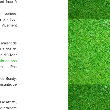
ent face à
es Trophées
e la « Tour
 « Vivement
uivalent de
er à dos de
 d’Olivier
tie de son
errain… Pas
e de Bondy,
aisante, ce
Lacazette,
t craindre