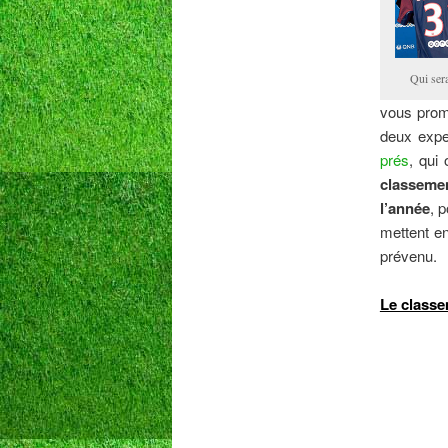
Qui ser
vous prome
deux expe
prés
, qui
classemen
l’année
, 
mettent e
prévenu.
Le classe