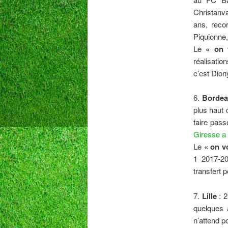
Christanv
ans, reco
Piquionne
Le
« on 
réalisatio
c’est Dion
6.
Bordea
plus haut 
faire pass
Giresse a
Le
« on vo
1 2017-20
transfert 
7.
Lille
: 2
quelques 
n’attend p