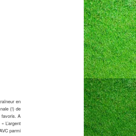
traîneur en
inale (!) de
 favoris. A
« L’argent
x AVC parmi