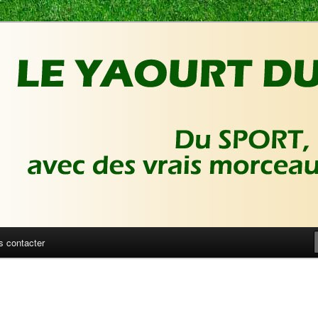
ux de foot | Gronique's Sports Blog
Sport
s contacter