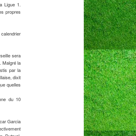
a Ligue 1.
ses propres
calendrier
eille sera
. Malgré la
tis par la
aise, dixit
que quelles
enne du 10
scar Garcia
fectivement
n Dutruel,