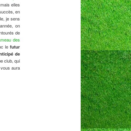
mais elles
succès, en
cle, je sens
 année, on
entourés de
meau des
nc le
futur
ticipé de
e club, qui
 vous aura