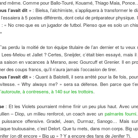
and même. Comme pour Ballo-Touré, Kouamé, Thiago Maia, Ponce
us l’avait dit »
: Bielsa, l’alchimiste, s’appliquera à transformer le d
Il l’essaiera à 5 postes différents, dont celui de préparateur physique. 
 : « No creo que es un jugador de futbol. Pienso que es solo un chis
»
’as perdu la moitié de ton équipe titulaire de l’an dernier et tu veux r
Lees-Melou et Jallet ? Certes, Sneijder, c’était bien essayé, mais il
la saison en vacances à Merano, avec Gourcuff et Grenier. Il en pro
ner des coups francs, qu’il n’aura jamais l’occasion de tirer.
us l’avait dit »
: Quant à Balotelli, il sera arrêté pour la 8e fois, po
vitesse. « Why always me? » sera sa défense. Ben parce que t’es
l’autoroute, à contresens, à 140 sur les trottoirs
.
se
: Et les Violets pourraient même finir un peu plus haut. Avec un
ullien – Diop, un milieu renforcé, un coach avec un
palmarès fourni
e puissance offensive. Gradel, Jean, Durmaz, Sanogo… Mais surt
ttaque toulousaine, c’est Delort. Que tu mets, dans mon corps. Big up
nifer (on dit encore « Big up » ? Y a encore des fans de Jenifer ?).