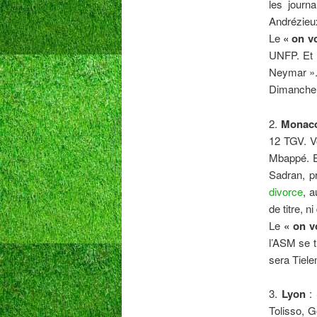
les journ
Andrézieu
Le
« on vo
UNFP. Et r
Neymar ». 
Dimanche 
2.
Monac
12 TGV. Vo
Mbappé. E
Sadran, p
divorce
, a
de titre, 
Le
« on vo
l’ASM se t
sera Tiele
3.
Lyon
: 
Tolisso, 