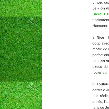
un peu qu
Le
« on vo
Bahlouli
. 
finalement
Hanouna. 
8.
Nice
: T
coup avec 
moitié de 
perfection
Le
« on vo
excès de 
rouler
sur 
9.
Toulou
centrale J
une réell
année, l’a
fans de Je