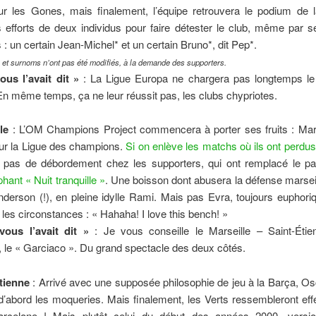
our les Gones, mais finalement, l’équipe retrouvera le podium de l
 efforts de deux individus pour faire détester le club, même par 
 : un certain Jean-Michel* et un certain Bruno*, dit Pep*.
et surnoms n’ont pas été modifiés, à la demande des supporters.
ous l’avait dit »
: La Ligue Europa ne chargera pas longtemps le 
En même temps, ça ne leur réussit pas, les clubs chypriotes.
le
: L’OM Champions Project commencera à porter ses fruits : Mars
our la Ligue des champions.
Si on enlève les matchs où ils ont perdus
, pas de débordement chez les supporters, qui ont remplacé le pas
phant « Nuit tranquille »
. Une boisson dont abusera la défense marseill
erson (!), en pleine idylle Rami. Mais pas Evra, toujours euphori
 les circonstances : « Hahaha! I love this bench! »
vous l’avait dit »
: Je vous conseille le Marseille – Saint-Éti
 le « Garciaco ». Du grand spectacle des deux côtés.
tienne
: Arrivé avec une supposée philosophie de jeu à la Barça, O
d’abord les moqueries. Mais finalement, les Verts ressembleront ef
celone ! Mais plutôt celui du début des années 2000, versio