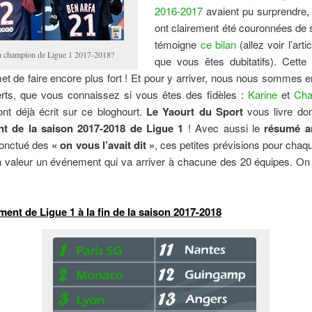
2016-2017
avaient pu surprendre, 
ont clairement été couronnées de 
témoigne
ce bilan
(allez voir l’arti
a champion de Ligue 1 2017-2018?
que vous êtes dubitatifs). Cette
t de faire encore plus fort ! Et pour y arriver, nous nous sommes 
rts, que vous connaissez si vous êtes des fidèles :
Karine
et
Cha
 ont déjà écrit sur ce bloghourt.
Le Yaourt du Sport
vous livre do
t de la saison 2017-2018 de Ligue 1
! Avec aussi le
résumé an
ponctué des
« on vous l’avait dit »
, ces petites prévisions pour chaqu
n valeur un événement qui va arriver à chacune des 20 équipes. On
ment de Ligue 1 à la fin de la saison 2017-2018