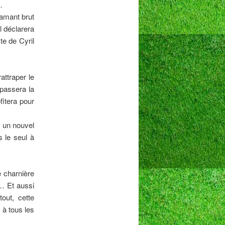
…
iamant brut
Il déclarera
te de Cyril
attraper le
 passera la
fitera pour
ur un nouvel
 le seul à
e charnière
… Et aussi
out, cette
 à tous les