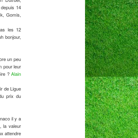
 depuis 14
ck, Gomis,
pas les 12
uh bonjour,
core un peu
m pour leur
oire ?
Alain
ir de Ligue
du prix du
naco il y a
 la valeur
ux attendre