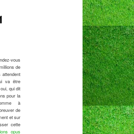
1
dez-vous
millions de
 attendent
ui va être
ui, qui dit
ons pour la
mme à
breuver de
ment et sur
ser cette
sions opus