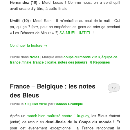
Hernandez (10)
: Merci Lucas ! Comme nous, on a senti qu’il
avait croate d’y être, à cette finale !
Umtiti (10)
: Merci Sam ! Il m’entraîne au bout de la nuit ! Qui
ça, qui ça ? (brrr, peut-on empêcher les gens de crier ça pendant
« Les Démons de Minuit » ?)
SA-MUEL UMTITI
!!
Continuer la lecture
→
Publié dans
Notes
|
Marqué avec
coupe du monde 2018
,
équipe de
france
,
finale
,
france croatie
,
notes des joueurs
|
8
Réponses
France – Belgique : les notes
17
des Bleus
Publié le
10 juillet 2018
par
Babass Gronique
Après un
match bien maîtrisé contre l’Uruguay
, les Bleus étaient
(enfin) de retour en
demi-finale de la Coupe du monde
! Et
pour cet événement exceptionnel, la France rencontrait la