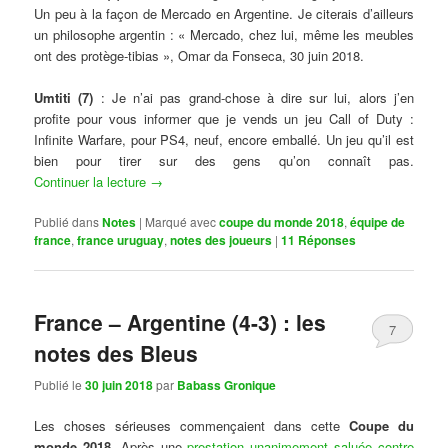
Un peu à la façon de Mercado en Argentine. Je citerais d’ailleurs
un philosophe argentin : « Mercado, chez lui, même les meubles
ont des protège-tibias », Omar da Fonseca, 30 juin 2018.
Umtiti (7)
: Je n’ai pas grand-chose à dire sur lui, alors j’en
profite pour vous informer que je vends un jeu Call of Duty :
Infinite Warfare, pour PS4, neuf, encore emballé. Un jeu qu’il est
bien pour tirer sur des gens qu’on connaît pas.
Continuer la lecture
→
Publié dans
Notes
|
Marqué avec
coupe du monde 2018
,
équipe de
france
,
france uruguay
,
notes des joueurs
|
11
Réponses
France – Argentine (4-3) : les
7
notes des Bleus
Publié le
30 juin 2018
par
Babass Gronique
Les choses sérieuses commençaient dans cette
Coupe du
monde 2018
. Après une
prestation unanimement saluée contre