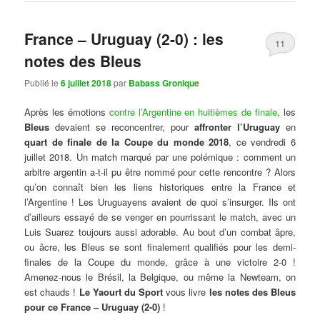
France – Uruguay (2-0) : les
11
notes des Bleus
Publié le
6 juillet 2018
par
Babass Gronique
Après les émotions
contre l’Argentine en huitièmes de finale
, les
Bleus
devaient se reconcentrer, pour
affronter l’Uruguay
en
quart de finale de la Coupe du monde 2018
, ce vendredi 6
juillet 2018. Un match marqué par une polémique : comment un
arbitre argentin a-t-il pu être nommé pour cette rencontre ? Alors
qu’on connaît bien les liens historiques entre la France et
l’Argentine ! Les Uruguayens avaient de quoi s’insurger. Ils ont
d’ailleurs essayé de se venger en pourrissant le match, avec un
Luis Suarez toujours aussi adorable. Au bout d’un combat âpre,
ou âcre, les Bleus se sont finalement qualifiés pour les demi-
finales de la Coupe du monde, grâce à une victoire 2-0 !
Amenez-nous le Brésil, la Belgique, ou même la Newteam, on
est chauds !
Le Yaourt du Sport
vous livre
les notes des Bleus
pour ce France – Uruguay (2-0)
!