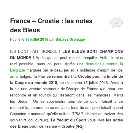
France – Croatie : les notes
8
des Bleus
Publié le
15 juillet 2018
par
Babass Gronique
ILS L’ONT FAIT, BORDEL !
LES BLEUS SONT CHAMPIONS
DU MONDE !
Après ça, on peut mourir tranquille. Enfin, le plus
tard possible, mais on peut. Après une
demi-finale contre la
Belgique
marquée par le beau jeu et la noblesse d’esprit de nos
amis belges,
la France rencontrait la Croatie pour la finale de
la Coupe du monde 2018
, ce dimanche 15 juillet 2018. Avec à
la clé une victoire historique de l’équipe de France 4-2, pour une
rencontre et un tournoi qui resteront dans les mémoires. Merci
les Bleus ! On se souviendra tous de ce qu’on faisait à ce
moment-là, comme on se souvient tous de ce qu’on faisait quand
Capucine a annoncé qu’elle quittait TPMP (désolé de raviver des
souvenirs douloureux).
Le Yaourt du Sport
vous livre
les notes
des Bleus pour ce France – Croatie (4-2)
!