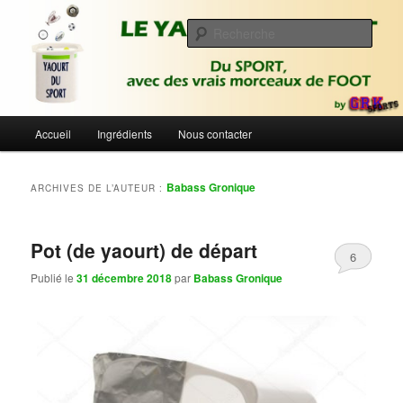
Aller
Aller
Du sport avec des vrais morceaux de foot | Gronique's Sports Blog
au
au
Rech
contenu
contenu
principal
secondaire
Le Yaourt du Sport
Menu
Accueil
Ingrédients
Nous contacter
principal
Babass Gronique
ARCHIVES DE L’AUTEUR :
Pot (de yaourt) de départ
6
Publié le
31 décembre 2018
par
Babass Gronique