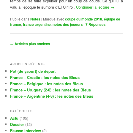
temps de se faire expulser pour un coup de coude. Ce qui lui a
valu à l’époque le surnom d’El Cirilrol.
Continuer la lecture
→
Publié dans
Notes
|
Marqué avec
coupe du monde 2018
,
équipe de
france
,
france argentine
,
notes des joueurs
|
7
Réponses
Navigation
←
Articles plus anciens
des
articles
ARTICLES RÉCENTS
Pot (de yaourt) de départ
France – Croatie : les notes des Bleus
France – Belgique : les notes des Bleus
France – Uruguay (2-0) : les notes des Bleus
France – Argentine (4-3) : les notes des Bleus
CATÉGORIES
Actu
(105)
Dossier
(12)
Fausse interview
(2)