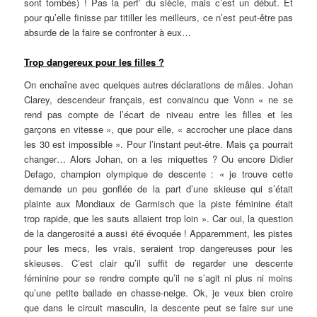
sont tombés) ! Pas la perf’ du siècle, mais c’est un début. Et
pour qu’elle finisse par titiller les meilleurs, ce n’est peut-être pas
absurde de la faire se confronter à eux…
Trop dangereux pour les filles ?
On enchaîne avec quelques autres déclarations de mâles. Johan
Clarey, descendeur français, est convaincu que Vonn « ne se
rend pas compte de l’écart de niveau entre les filles et les
garçons en vitesse », que pour elle, « accrocher une place dans
les 30 est impossible ». Pour l’instant peut-être. Mais ça pourrait
changer… Alors Johan, on a les miquettes ? Ou encore Didier
Defago, champion olympique de descente : « je trouve cette
demande un peu gonflée de la part d’une skieuse qui s’était
plainte aux Mondiaux de Garmisch que la piste féminine était
trop rapide, que les sauts allaient trop loin ». Car oui, la question
de la dangerosité a aussi été évoquée ! Apparemment, les pistes
pour les mecs, les vrais, seraient trop dangereuses pour les
skieuses. C’est clair qu’il suffit de regarder une descente
féminine pour se rendre compte qu’il ne s’agit ni plus ni moins
qu’une petite ballade en chasse-neige. Ok, je veux bien croire
que dans le circuit masculin, la descente peut se faire sur une