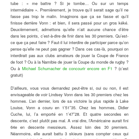
tube : « me battre ? Si je tombe… Ou sur un temps
intermédiaire ». Premièrement, je trouve qu’il serait sage qu’il ne
fasse pas trop le malin. Imaginons que ça se fasse et qu’il
finisse derrière Vonn : et bien, il sera passé pour un gros kéké.
Deuxièmement, admettons qu’elle n’ait aucune chance d’être
dans les points, c’est-à-dire de finir dans les 30 premiers. Qu’est-
ce que ça peut faire ? Faut-il lui interdire de participer parce qu’on
pense qu’elle ne peut pas gagner ? Dans ces cas-là, pourquoi on
interdirait pas aux clubs amateurs de jouer la Coupe de France
de foot ? Ou à la Namibie de jouer la Coupe du monde de rugby ?
Ou à
Michael Schumacher de concourir encore en F1
? (c’est
gratuit)
D’ailleurs, vous vous demandez peut-être si, oui ou non, il est
envisageable de voir Lindsey Vonn dans les 30 premiers chez les
hommes. L’an dernier, lors de sa victoire la plus rapide à Lake
Louise, Vonn a couru en 1’51″35. Chez les hommes, Didier
Cuche, lui, l’a emporté en 1’47″28. Et quatre secondes en
descente, c’est plutôt pas mal. A vrai dire, l’Américaine aurait fini
64e en descente messieurs. Assez loin des 30 premiers.
Néanmoins, elle aurait battu 3 skieurs (sans compter ceux qui