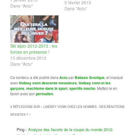
impatience son retour
5 février 2013
Dans "Actu"
aux affaires.
Dans "Actu"
Malheureusement pour
la belle américaine, le
titre s'est envolé en
même temps que ses
ligaments, à cause d'une
sacrée gamelle cet
Ski alpin 2012-2013 : les
après-midi du côté du
forces en présence !
Super G de…
13 décembre 2012
Dans "Actu"
Ce contenu a été publié dans
Actu
par
Babass Gronique
, et marqué
avec
lindsey vonn descente messieurs
,
lindsey vonn et les
garçons
,
machisme dans le sport
,
sportifs macho
. Mettez-le en
favori avec son
permalien
.
4 RÉFLEXIONS SUR «
LINDSEY VONN CHEZ LES HOMMES : DES RÉACTIONS
SEXISTES ?
»
Ping :
Analyse des favoris de la coupe du monde 2012-