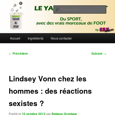
Aller
Du sport avec des vrais morceaux de foot | Gronique's Sports Blog
au
Rech
contenu
principal
Le Yaourt du Sport
Menu
Accueil
Ingrédients
Nous contacter
principal
Navigation
←
Précédent
Suivant
→
des
articles
Lindsey Vonn chez les
hommes : des réactions
sexistes ?
Publié le
10 octobre 2012
par
Babass Gronique