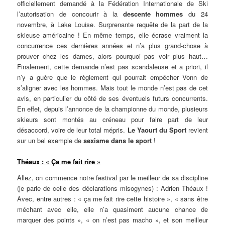
officiellement demandé à la Fédération Internationale de Ski
l’autorisation de concourir à la
descente hommes
du 24
novembre, à Lake Louise. Surprenante requête de la part de la
skieuse américaine ! En même temps, elle écrase vraiment la
concurrence ces dernières années et n’a plus grand-chose à
prouver chez les dames, alors pourquoi pas voir plus haut…
Finalement, cette demande n’est pas scandaleuse et a priori, il
n’y a guère que le règlement qui pourrait empêcher Vonn de
s’aligner avec les hommes. Mais tout le monde n’est pas de cet
avis, en particulier du côté de ses éventuels futurs concurrents.
En effet, depuis l’annonce de la championne du monde, plusieurs
skieurs sont montés au créneau pour faire part de leur
désaccord, voire de leur total mépris.
Le Yaourt du Sport
revient
sur un bel exemple de
sexisme dans le sport
!
Théaux : « Ça me fait rire »
Allez, on commence notre festival par le meilleur de sa discipline
(je parle de celle des déclarations misogynes) : Adrien Théaux !
Avec, entre autres : « ça me fait rire cette histoire », « sans être
méchant avec elle, elle n’a quasiment aucune chance de
marquer des points », « on n’est pas macho », et son meilleur