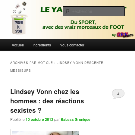
Aller
Aller
Du sport avec des vrais morceaux de foot | Gronique's Sports Blog
au
au
Rech
contenu
contenu
principal
secondaire
Le Yaourt du Sport
Menu
Accueil
Ingrédients
Nous contacter
principal
ARCHIVES PAR MOT-CLÉ :
LINDSEY VONN DESCENTE
MESSIEURS
Lindsey Vonn chez les
4
hommes : des réactions
sexistes ?
Publié le
10 octobre 2012
par
Babass Gronique