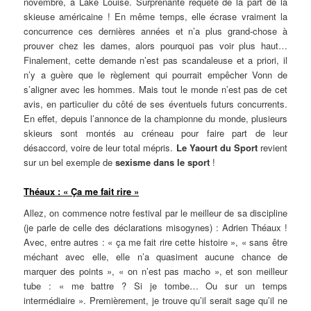
novembre, à Lake Louise. Surprenante requête de la part de la
skieuse américaine ! En même temps, elle écrase vraiment la
concurrence ces dernières années et n’a plus grand-chose à
prouver chez les dames, alors pourquoi pas voir plus haut…
Finalement, cette demande n’est pas scandaleuse et a priori, il
n’y a guère que le règlement qui pourrait empêcher Vonn de
s’aligner avec les hommes. Mais tout le monde n’est pas de cet
avis, en particulier du côté de ses éventuels futurs concurrents.
En effet, depuis l’annonce de la championne du monde, plusieurs
skieurs sont montés au créneau pour faire part de leur
désaccord, voire de leur total mépris.
Le Yaourt du Sport
revient
sur un bel exemple de
sexisme dans le sport
!
Théaux : « Ça me fait rire »
Allez, on commence notre festival par le meilleur de sa discipline
(je parle de celle des déclarations misogynes) : Adrien Théaux !
Avec, entre autres : « ça me fait rire cette histoire », « sans être
méchant avec elle, elle n’a quasiment aucune chance de
marquer des points », « on n’est pas macho », et son meilleur
tube : « me battre ? Si je tombe… Ou sur un temps
intermédiaire ». Premièrement, je trouve qu’il serait sage qu’il ne