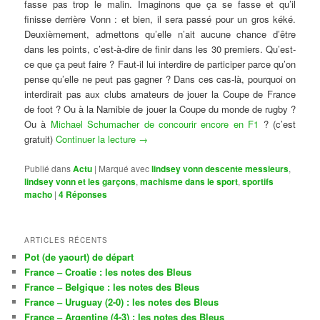
fasse pas trop le malin. Imaginons que ça se fasse et qu’il
finisse derrière Vonn : et bien, il sera passé pour un gros kéké.
Deuxièmement, admettons qu’elle n’ait aucune chance d’être
dans les points, c’est-à-dire de finir dans les 30 premiers. Qu’est-
ce que ça peut faire ? Faut-il lui interdire de participer parce qu’on
pense qu’elle ne peut pas gagner ? Dans ces cas-là, pourquoi on
interdirait pas aux clubs amateurs de jouer la Coupe de France
de foot ? Ou à la Namibie de jouer la Coupe du monde de rugby ?
Ou à
Michael Schumacher de concourir encore en F1
? (c’est
gratuit)
Continuer la lecture
→
Publié dans
Actu
|
Marqué avec
lindsey vonn descente messieurs
,
lindsey vonn et les garçons
,
machisme dans le sport
,
sportifs
macho
|
4
Réponses
ARTICLES RÉCENTS
Pot (de yaourt) de départ
France – Croatie : les notes des Bleus
France – Belgique : les notes des Bleus
France – Uruguay (2-0) : les notes des Bleus
France – Argentine (4-3) : les notes des Bleus