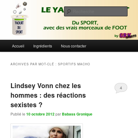
Aller
Aller
Du sport avec des vrais morceaux de foot | Gronique's Sports Blog
au
au
Rech
contenu
contenu
principal
secondaire
Le Yaourt du Sport
Menu
Accueil
Ingrédients
Nous contacter
principal
ARCHIVES PAR MOT-CLÉ :
SPORTIFS MACHO
Lindsey Vonn chez les
4
hommes : des réactions
sexistes ?
Publié le
10 octobre 2012
par
Babass Gronique