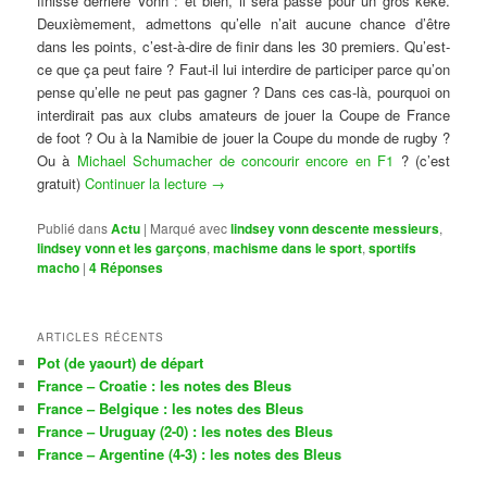
finisse derrière Vonn : et bien, il sera passé pour un gros kéké.
Deuxièmement, admettons qu’elle n’ait aucune chance d’être
dans les points, c’est-à-dire de finir dans les 30 premiers. Qu’est-
ce que ça peut faire ? Faut-il lui interdire de participer parce qu’on
pense qu’elle ne peut pas gagner ? Dans ces cas-là, pourquoi on
interdirait pas aux clubs amateurs de jouer la Coupe de France
de foot ? Ou à la Namibie de jouer la Coupe du monde de rugby ?
Ou à
Michael Schumacher de concourir encore en F1
? (c’est
gratuit)
Continuer la lecture
→
Publié dans
Actu
|
Marqué avec
lindsey vonn descente messieurs
,
lindsey vonn et les garçons
,
machisme dans le sport
,
sportifs
macho
|
4
Réponses
ARTICLES RÉCENTS
Pot (de yaourt) de départ
France – Croatie : les notes des Bleus
France – Belgique : les notes des Bleus
France – Uruguay (2-0) : les notes des Bleus
France – Argentine (4-3) : les notes des Bleus