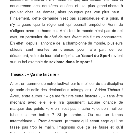
concurrence ces dernières années et n’a plus grand-chose à
prouver chez les dames, alors pourquoi pas voir plus haut…
Finalement, cette demande n’est pas scandaleuse et a priori, il
n’y a guère que le règlement qui pourrait empêcher Vonn de
s’aligner avec les hommes. Mais tout le monde n’est pas de cet
avis, en particulier du côté de ses éventuels futurs concurrents.
En effet, depuis l’annonce de la championne du monde, plusieurs
skieurs sont montés au créneau pour faire part de leur
désaccord, voire de leur total mépris.
Le Yaourt du Sport
revient
sur un bel exemple de
sexisme dans le sport
!
Théaux : « Ça me fait rire »
Allez, on commence notre festival par le meilleur de sa discipline
(je parle de celle des déclarations misogynes) : Adrien Théaux !
Avec, entre autres : « ça me fait rire cette histoire », « sans être
méchant avec elle, elle n’a quasiment aucune chance de
marquer des points », « on n’est pas macho », et son meilleur
tube : « me battre ? Si je tombe… Ou sur un temps
intermédiaire ». Premièrement, je trouve qu’il serait sage qu’il ne
fasse pas trop le malin. Imaginons que ça se fasse et qu’il