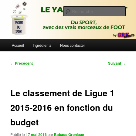
Aller
Du sport avec des vrais morceaux de foot | Gronique's Sports Blog
au
Rech
contenu
principal
Le Yaourt du Sport
Menu
Accueil
Ingrédients
Nous contacter
principal
Navigation
←
Précédent
Suivant
→
des
articles
Le classement de Ligue 1
2015-2016 en fonction du
budget
Publié le
17 mai 2016
par
Babass Gronique