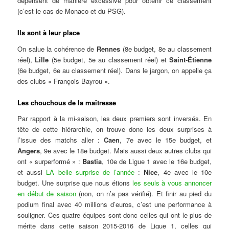
dépensent de manière excessive pour obtenir ce classement
(c’est le cas de Monaco et du PSG).
Ils sont à leur place
On salue la cohérence de
Rennes
(8e budget, 8e au classement
réel),
Lille
(5e budget, 5e au classement réel) et
Saint-Étienne
(6e budget, 6e au classement réel). Dans le jargon, on appelle ça
des clubs « François Bayrou ».
Les chouchous de la maîtresse
Par rapport à la mi-saison, les deux premiers sont inversés. En
tête de cette hiérarchie, on trouve donc les deux surprises à
l’issue des matchs aller :
Caen
, 7e avec le 15e budget, et
Angers
, 9e avec le 18e budget. Mais aussi deux autres clubs qui
ont « surperformé » :
Bastia
, 10e de Ligue 1 avec le 16e budget,
et aussi
LA belle surprise de l’année
:
Nice
, 4e avec le 10e
budget. Une surprise que nous étions
les seuls à vous annoncer
en début de saison
(non, on n’a pas vérifié). Et finir au pied du
podium final avec 40 millions d’euros, c’est une performance à
souligner. Ces quatre équipes sont donc celles qui ont le plus de
mérite dans cette saison 2015-2016 de Ligue 1, celles qui