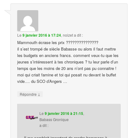
Le
9 janvier 2016 à 17:24
,
noizet
a dit :
Mammouth écrase les prix ???????????????
il s’est trompé de siècle Babasse ou alors il faut mettre
les budgets en anciens francs. comment veux-tu que les
jeunes s’intéressent à tes chroniques ? tu leur parle d’un
temps que les moins de 20 ans n’ont pas pu connaitre !
moi qui criait famine et toi qui posait nu devant le buffet
vide…. du SCO d’Angers …
↓
Répondre
Le
9 janvier 2016 à 21:15
,
Babass Gronique
a dit :
Il me semblait important de rendre hommage à