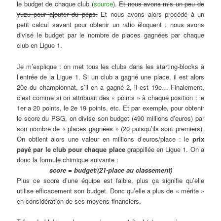
le budget de chaque club (
source
).
Et nous avons mis un peu de
yuzu pour ajouter du peps.
Et nous avons alors procédé à un
petit calcul savant pour obtenir un ratio éloquent : nous avons
divisé le budget par le nombre de places gagnées par chaque
club en Ligue 1.
Je m’explique : on met tous les clubs dans les starting-blocks à
l’entrée de la Ligue 1. Si un club a gagné une place, il est alors
20e du championnat, s’il en a gagné 2, il est 19e… Finalement,
c’est comme si on attribuait des « points » à chaque position : le
1er a 20 points, le 2e 19 points, etc. Et par exemple, pour obtenir
le score du PSG, on divise son budget (490 millions d’euros) par
son nombre de « places gagnées » (20 puisqu’ils sont premiers).
On obtient alors une valeur en millions d’euros/place : le
prix
payé par le club pour chaque place
grappillée en Ligue 1. On a
donc la formule chimique suivante :
score = budget/(21-place au classement)
Plus ce score d’une équipe est faible, plus ça signifie qu’elle
utilise efficacement son budget. Donc qu’elle a plus de « mérite »
en considération de ses moyens financiers.