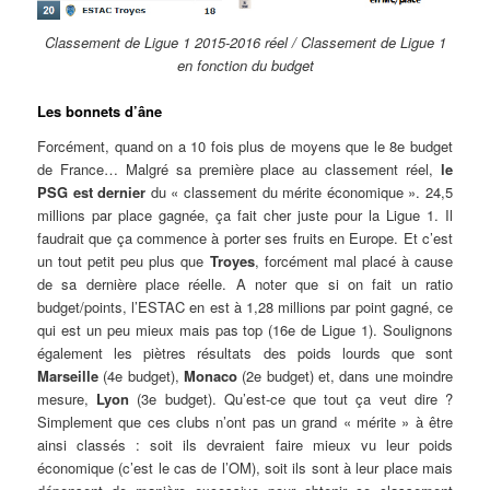
Classement de Ligue 1 2015-2016 réel / Classement de Ligue 1
en fonction du budget
Les bonnets d’âne
Forcément, quand on a 10 fois plus de moyens que le 8e budget
de France… Malgré sa première place au classement réel,
le
PSG est dernier
du « classement du mérite économique ». 24,5
millions par place gagnée, ça fait cher juste pour la Ligue 1. Il
faudrait que ça commence à porter ses fruits en Europe. Et c’est
un tout petit peu plus que
Troyes
, forcément mal placé à cause
de sa dernière place réelle. A noter que si on fait un ratio
budget/points, l’ESTAC en est à 1,28 millions par point gagné, ce
qui est un peu mieux mais pas top (16e de Ligue 1). Soulignons
également les piètres résultats des poids lourds que sont
Marseille
(4e budget),
Monaco
(2e budget) et, dans une moindre
mesure,
Lyon
(3e budget). Qu’est-ce que tout ça veut dire ?
Simplement que ces clubs n’ont pas un grand « mérite » à être
ainsi classés : soit ils devraient faire mieux vu leur poids
économique (c’est le cas de l’OM), soit ils sont à leur place mais