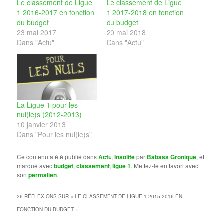
Le classement de Ligue
Le classement de Ligue
1 2016-2017 en fonction
1 2017-2018 en fonction
du budget
du budget
23 mai 2017
20 mai 2018
Dans "Actu"
Dans "Actu"
La Ligue 1 pour les
nul(le)s (2012-2013)
10 janvier 2013
Dans "Pour les nul(le)s"
Ce contenu a été publié dans
Actu
,
Insolite
par
Babass Gronique
, et
marqué avec
budget
,
classement
,
ligue 1
. Mettez-le en favori avec
son
permalien
.
26 RÉFLEXIONS SUR «
LE CLASSEMENT DE LIGUE 1 2015-2016 EN
FONCTION DU BUDGET
»