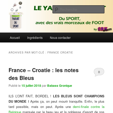
Aller
Aller
Du sport avec des vrais morceaux de foot | Gronique's Sports Blog
au
au
Rech
contenu
contenu
principal
secondaire
Le Yaourt du Sport
Menu
Accueil
Ingrédients
Nous contacter
principal
ARCHIVES PAR MOT-CLÉ :
FRANCE CROATIE
France – Croatie : les notes
8
des Bleus
Publié le
15 juillet 2018
par
Babass Gronique
ILS L’ONT FAIT, BORDEL !
LES BLEUS SONT CHAMPIONS
DU MONDE !
Après ça, on peut mourir tranquille. Enfin, le plus
tard possible, mais on peut. Après une
demi-finale contre la
Belgique
marquée par le beau jeu et la noblesse d’esprit de nos