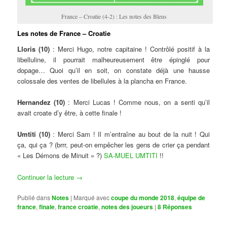
France – Croatie (4-2) : Les notes des Bleus
Les notes de France – Croatie
Lloris (10)
: Merci Hugo, notre capitaine ! Contrôlé positif à la
libelluline, il pourrait malheureusement être épinglé pour
dopage… Quoi qu’il en soit, on constate déjà une hausse
colossale des ventes de libellules à la plancha en France.
Hernandez (10)
: Merci Lucas ! Comme nous, on a senti qu’il
avait croate d’y être, à cette finale !
Umtiti (10)
: Merci Sam ! Il m’entraîne au bout de la nuit ! Qui
ça, qui ça ? (brrr, peut-on empêcher les gens de crier ça pendant
« Les Démons de Minuit » ?)
SA-MUEL UMTITI
!!
Continuer la lecture
→
Publié dans
Notes
|
Marqué avec
coupe du monde 2018
,
équipe de
france
,
finale
,
france croatie
,
notes des joueurs
|
8
Réponses