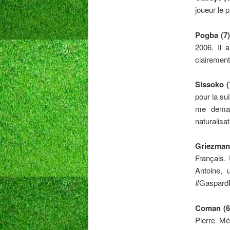
joueur le p
Pogba (7)
2006. Il 
clairemen
Sissoko (
pour la su
me demand
naturalis
Griezman
Français. 
Antoine, 
#Gaspard
Coman (6
Pierre Mé