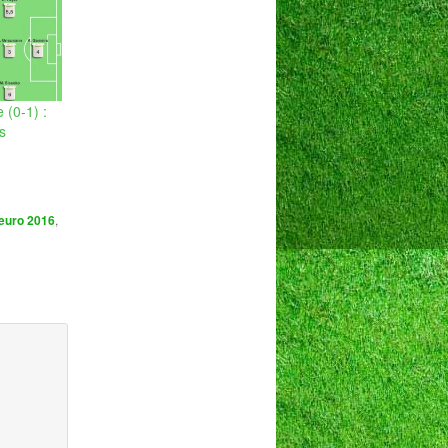
 (0-1) :
s
euro 2016
,