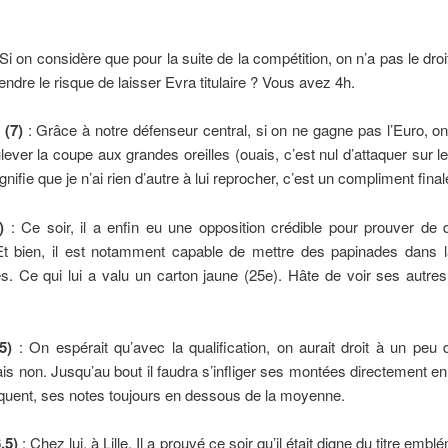
Si on considère que pour la suite de la compétition, on n’a pas le droit
endre le risque de laisser Evra titulaire ? Vous avez 4h.
 (7)
: Grâce à notre défenseur central, si on ne gagne pas l’Euro, o
ever la coupe aux grandes oreilles (ouais, c’est nul d’attaquer sur l
nifie que je n’ai rien d’autre à lui reprocher, c’est un compliment fina
)
: Ce soir, il a enfin eu une opposition crédible pour prouver de qu
Et bien, il est notamment capable de mettre des papinades dans l
s. Ce qui lui a valu un carton jaune (25e). Hâte de voir ses autre
5)
: On espérait qu’avec la qualification, on aurait droit à un peu 
s non. Jusqu’au bout il faudra s’infliger ses montées directement en
quent, ses notes toujours en dessous de la moyenne.
,5)
: Chez lui, à Lille. Il a prouvé ce soir qu’il était digne du titre emb