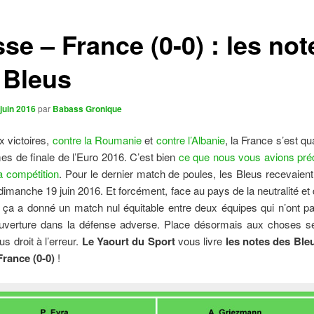
se – France (0-0) : les not
 Bleus
juin 2016
par
Babass Gronique
 victoires,
contre la Roumanie
et
contre l’Albanie
, la France s’est qu
mes de finale de l’Euro 2016. C’est bien
ce que nous vous avions préd
a compétition
. Pour le dernier match de poules, les Bleus recevaient
e dimanche 19 juin 2016. Et forcément, face au pays de la neutralité et
 ça a donné un match nul équitable entre deux équipes qui n’ont p
’ouverture dans la défense adverse. Place désormais aux choses sér
us droit à l’erreur.
Le Yaourt du Sport
vous livre
les notes des Ble
France (0-0)
!