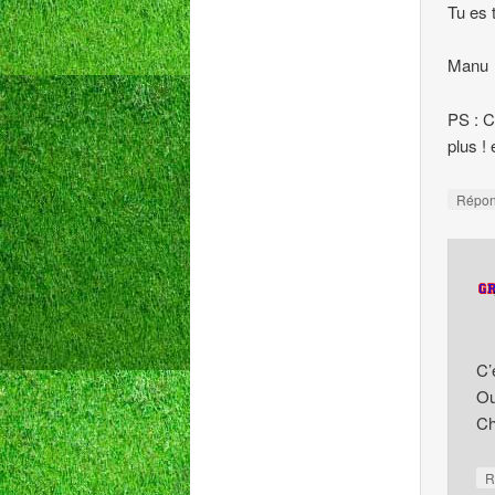
Tu es 
Manu
PS : C
plus !
Répo
C’
Ou
Chi
R