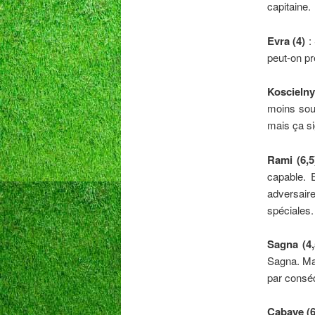
capitaine.
Evra (4)
: 
peut-on pr
Koscielny
moins soul
mais ça sig
Rami (6,5
capable. 
adversaire
spéciales.
Sagna (4,
Sagna. Mai
par consé
Cabaye (6