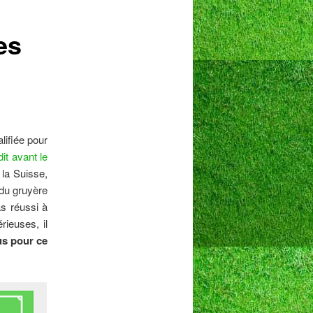
es
alifiée pour
it avant le
 la Suisse,
 du gruyère
as réussi à
ieuses, il
us pour ce