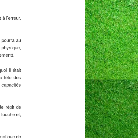
 à l’erreur,
n pourra au
e physique,
lement).
oi il était
a tête des
s capacités
de répit de
 touche et,
lématique de