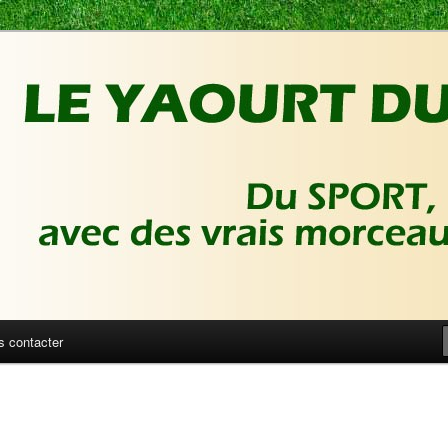
ux de foot | Gronique's Sports Blog
Sport
s contacter