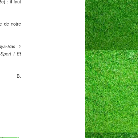
e) : il faut
me de notre
ays-Bas ?
Sport ! Et
B.