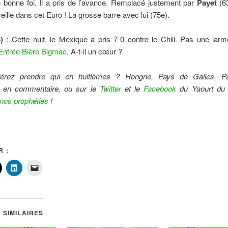
de bonne foi. Il a pris de l’avance. Remplacé justement par
Payet
(63
veille dans cet Euro ! La grosse barre avec lui (75e).
)
: Cette nuit, le Mexique a pris 7-0 contre le Chili. Pas une lar
Entrée Bière Bigmac
. A-t-il un cœur ?
férez prendre qui en huitièmes ? Hongrie, Pays de Galles, P
 en commentaire, ou sur le
Twitter
et le
Facebook
du Yaourt du 
nos prophéties
!
 :
 SIMILAIRES