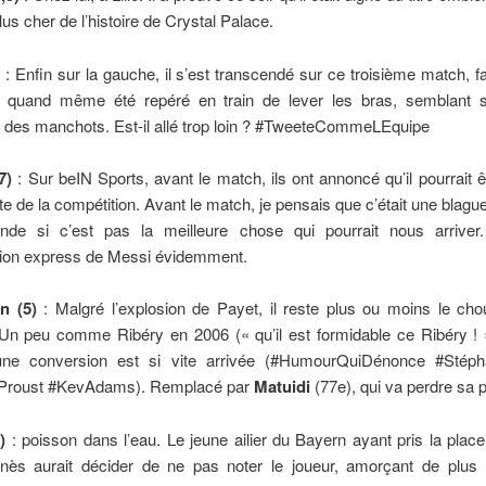
lus cher de l’histoire de Crystal Palace.
: Enfin sur la gauche, il s’est transcendé sur ce troisième match, f
a quand même été repéré en train de lever les bras, semblant
t des manchots. Est-il allé trop loin ? #TweeteCommeLEquipe
7)
: Sur beIN Sports, avant le match, ils ont annoncé qu’il pourrait êtr
ite de la compétition. Avant le match, je pensais que c’était une blague
e si c’est pas la meilleure chose qui pourrait nous arriver
ation express de Messi évidemment.
n (5)
: Malgré l’explosion de Payet, il reste plus ou moins le ch
Un peu comme Ribéry en 2006 (« qu’il est formidable ce Ribéry ! »
une conversion est si vite arrivée (#HumourQuiDénonce #Stéph
Proust #KevAdams). Remplacé par
Matuidi
(77e), qui va perdre sa 
)
: poisson dans l’eau. Le jeune ailier du Bayern ayant pris la plac
nès aurait décider de ne pas noter le joueur, amorçant de plus