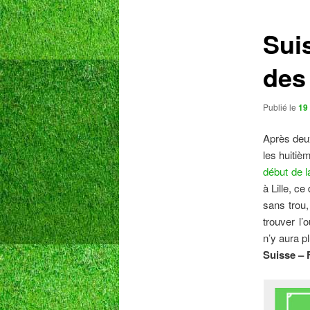
articles
Suis
des
Publié le
19 
Après deux
les huitiè
début de l
à Lille, c
sans trou,
trouver l
n’y aura pl
Suisse – 