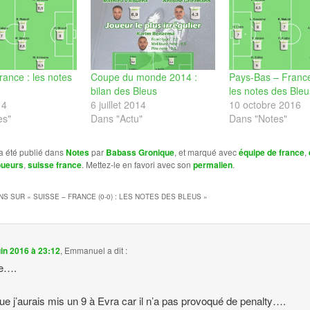
rance : les notes
Coupe du monde 2014 :
Pays-Bas – France
bilan des Bleus
les notes des Bleu
14
6 juillet 2014
10 octobre 2016
es"
Dans "Actu"
Dans "Notes"
a été publié dans
Notes
par
Babass Gronique
, et marqué avec
équipe de france
,
oueurs
,
suisse france
. Mettez-le en favori avec son
permalien
.
NS SUR «
SUISSE – FRANCE (0-0) : LES NOTES DES BLEUS
»
uin 2016 à 23:12
,
Emmanuel
a dit :
re….
ue j’aurais mis un 9 à Evra car il n’a pas provoqué de penalty….