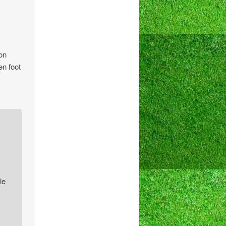
on
en foot
le