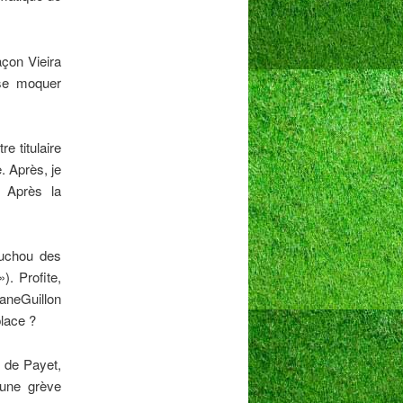
açon Vieira
 se moquer
e titulaire
. Après, je
. Après la
ouchou des
). Profite,
aneGuillon
place ?
e de Payet,
 une grève