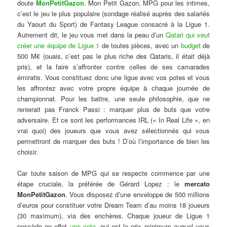
doute
MonPetitGazon
. Mon Petit Gazon, MPG pour les intimes,
c’est le jeu le plus populaire (sondage réalisé auprès des salariés
du Yaourt du Sport) de Fantasy League consacré à la Ligue 1.
Autrement dit, le jeu vous met dans la peau d’un
Qatari qui veut
créer une équipe de Ligue 1
de toutes pièces, avec un
budget
de
500 M€ (ouais, c’est pas le plus riche des Qataris, il était déjà
pris), et la faire s’affronter contre celles de ses camarades
émiratis. Vous constituez donc une ligue avec vos potes et vous
les affrontez avec votre propre équipe à chaque journée de
championnat. Pour les battre, une seule philosophie, que ne
renierait pas Franck Passi : marquer plus de buts que votre
adversaire. Et ce sont les performances IRL (« In Real Life », en
vrai quoi) des joueurs que vous avez sélectionnés qui vous
permettront de marquer des buts ! D’où l’importance de bien les
choisir.
Car toute saison de MPG qui se respecte commence par une
étape cruciale, la préférée de Gérard Lopez : le
mercato
MonPetitGazon
. Vous disposez d’une enveloppe de 500 millions
d’euros pour constituer votre Dream Team d’au moins 18 joueurs
(30 maximum), via des enchères. Chaque joueur de Ligue 1
possède en effet
une cote
, qui est le prix minimum auquel vous