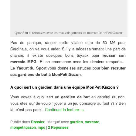
Quand tu te retrouves avec les mauvais joueurs au mercato MonPetitGazon
Pas de panique, rangez cette vilaine offre de 50 M€ pour
Cardinale, on va vous aider. S’il y a nécessairement une part de
chance, il existe quelques bons tuyaux pour
réussir son
mercato MPG
. Et on commence avec les derniers remparts…
Le Yaourt du Sport
vous donne ses astuces pour
bien recruter
ses gardiens de but à MonPetitGazon
.
A quoi sert un gardien dans une équipe MonPetitGazon ?
Vous voyez à quoi sert un
gardien de but
en général (si non,
vous êtes sûr de vouloir jouer à un jeu consacré au foot ?) ? Ben
là, c’est pas pareil.
Continuer la lecture
→
Publié dans
Dossier
|
Marqué avec
gardien
,
mercato
,
monpetitgazon
,
mpg
|
2
Réponses