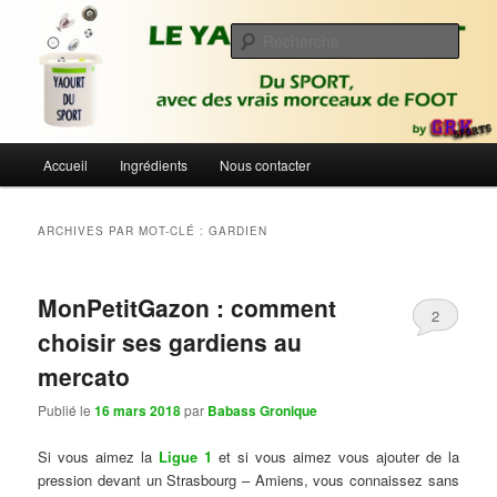
Aller
Aller
Du sport avec des vrais morceaux de foot | Gronique's Sports Blog
au
au
Rech
contenu
contenu
principal
secondaire
Le Yaourt du Sport
Menu
Accueil
Ingrédients
Nous contacter
principal
ARCHIVES PAR MOT-CLÉ :
GARDIEN
MonPetitGazon : comment
2
choisir ses gardiens au
mercato
Publié le
16 mars 2018
par
Babass Gronique
Si vous aimez la
Ligue 1
et si vous aimez vous ajouter de la
pression devant un Strasbourg – Amiens, vous connaissez sans