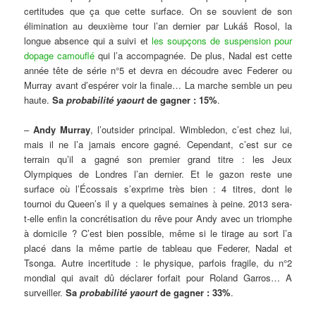
certitudes que ça que cette surface. On se souvient de son
élimination au deuxième tour l’an dernier par Lukáš Rosol, la
longue absence qui a suivi et
les soupçons de suspension pour
dopage camouflé
qui l’a accompagnée. De plus, Nadal est cette
année tête de série n°5 et devra en découdre avec Federer ou
Murray avant d’espérer voir la finale… La marche semble un peu
haute.
Sa
probabilité yaourt
de gagner : 15%
.
–
Andy Murray
, l’outsider principal. Wimbledon, c’est chez lui,
mais il ne l’a jamais encore gagné. Cependant, c’est sur ce
terrain qu’il a gagné son premier grand titre : les Jeux
Olympiques de Londres l’an dernier. Et le gazon reste une
surface où l’Écossais s’exprime très bien : 4 titres, dont le
tournoi du Queen’s il y a quelques semaines à peine. 2013 sera-
t-elle enfin la concrétisation du rêve pour Andy avec un triomphe
à domicile ? C’est bien possible, même si le tirage au sort l’a
placé dans la même partie de tableau que Federer, Nadal et
Tsonga. Autre incertitude : le physique, parfois fragile, du n°2
mondial qui avait dû déclarer forfait pour Roland Garros… A
surveiller.
Sa
probabilité yaourt
de gagner : 33%
.