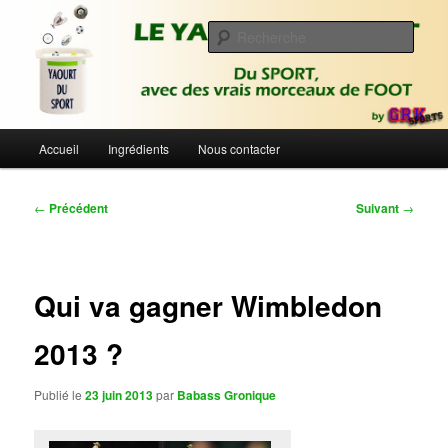
Aller
Du sport avec des vrais morceaux de foot | Gronique's Sports Blog
au
Rech
contenu
principal
Le Yaourt du Sport
Menu
Accueil
Ingrédients
Nous contacter
principal
Navigation
←
Précédent
Suivant
→
des
articles
Qui va gagner Wimbledon
2013 ?
Publié le
23 juin 2013
par
Babass Gronique