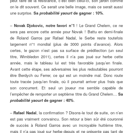
peut faire de la résistance, c’est bien celui-ci, son jardin comme
on le dit souvent. Ce serait une belle image, mais ce serait aussi
une surprise.
Sa
probabilité yaourt
de gagner : 10%
.
–
Novak Djokovic, notre favori n°1
! Le Grand Chelem, ce ne
sera pas encore cette année pour Novak ! Battu en demi-finale
de Roland Garros par Rafael Nadal, le Serbe reste toutefois
largement n°1 mondial (plus de 3000 points d’avance). Alors
certes, le gazon n’est pas sa surface de prédilection (un seul
titre, Wimbledon 2011), certes il n’a pas joué sur herbe cette
année, mais le tableau lui est très favorable jusqu’en finale.
Avant cette étape, ses adversaires les plus redoutables pourront
être Berdych ou Ferrer, ce qui est un moindre mal. Donc route
toute tracée jusqu’en finale, où il pourrait arriver plus frais que
son concurrent. Et seul un joueur me semble capable de
l’empêcher de remporter un septième titre du Grand Chelem…
Sa
probabilité yaourt
de gagner : 40%
.
–
Rafael Nadal
, la confirmation ? Disons-le tout de suite, on n’en
est pas vraiment convaincu. Son retour a bien sûr été couronné
de succès à Roland Garros avec un incroyable huitième titre,
mais il n’a pas joué sur herbe depuis et ne présente pas tant de