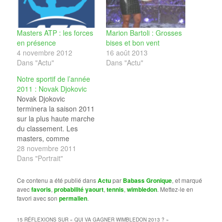
Masters ATP : les forces
Marion Bartoli : Grosses
en présence
bises et bon vent
4 novembre 2012
16 août 2013
Dans "Actu"
Dans "Actu"
Notre sportif de l’année
2011 : Novak Djokovic
Novak Djokovic
terminera la saison 2011
sur la plus haute marche
du classement. Les
masters, comme
toujours dernier tournoi
28 novembre 2011
de la saison, viennent de
Dans "Portrait"
s’achever à Londres, et
les performances du
Ce contenu a été publié dans
Actu
par
Babass Gronique
, et marqué
serbe tout au long de
avec
favoris
,
probabilité yaourt
,
tennis
,
wimbledon
. Mettez-le en
l’année en font l’un de
favori avec son
permalien
.
nos nommés au titre de
sportif de l’année 2011.
15 RÉFLEXIONS SUR «
QUI VA GAGNER WIMBLEDON 2013 ?
»