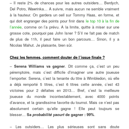
– Il reste 2% de chances pour les autres outsiders… Berdych,
Del Potro, Wawrinka… A suivre, mais aucun ne semble vraiment
à la hauteur. On gardera un oeil sur Tommy Haas, en forme, et
qui doit engranger des points pour finir dans
le top 10 à la fin de
l’année
, comme on l’a prévu. A la limite, quitte à miser sur une
grosse cote, pourquoi pas John Isner ? S’il ne fait pas de match
de plus de 11h, il peut faire un bon parcours… Sinon, il y a
Nicolas Mahut. Je plaisante, bien sûr.
Chez les femmes, comment douter de l’issue finale ?
–
Serena Williams va gagner
. Dit comme ça, c’est un peu
péremptoire, mais c’est difficile d’imaginer une autre joueuse
l’emporter. Serena, c’est la tenante du titre à Wimbledon, où elle
a déjà remporté 5 titres, c’est 6 titres cette année, c’est 43
victoires pour 2 défaites en 2013… Bref, c’est la meilleure
joueuse du monde incontestablement, avec 4000 points
d’avance, et la grandissime favorite du tournoi. Mais ce n’est pas
absolument certain qu’elle gagne ! Elle peut toujours se
blesser…
Sa
probabilité yaourt
de gagner : 99%
.
– Les outsiders… Les plus sérieuses sont sans doute