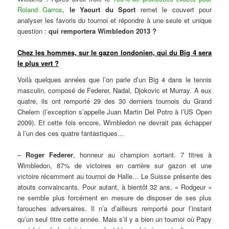
Roland Garros
,
le Yaourt du Sport
remet le couvert pour
analyser les favoris du tournoi et répondre à une seule et unique
question :
qui remportera Wimbledon 2013 ?
Chez les hommes, sur le gazon londonien, qui du Big 4 sera
le plus vert ?
Voilà quelques années que l’on parle d’un Big 4 dans le tennis
masculin, composé de Federer, Nadal, Djokovic et Murray. A eux
quatre, ils ont remporté 29 des 30 derniers tournois du Grand
Chelem (l’exception s’appelle Juan Martin Del Potro à l’US Open
2009). Et cette fois encore, Wimbledon ne devrait pas échapper
à l’un des ces quatre fantastiques…
–
Roger Federer
, honneur au champion sortant. 7 titres à
Wimbledon, 87% de victoires en carrière sur gazon et une
victoire récemment au tournoi de Halle… Le Suisse présente des
atouts convaincants. Pour autant, à bientôt 32 ans, « Rodgeur »
ne semble plus forcément en mesure de disposer de ses plus
farouches adversaires. Il n’a d’ailleurs remporté pour l’instant
qu’un seul titre cette année. Mais s’il y a bien un tournoi où Papy