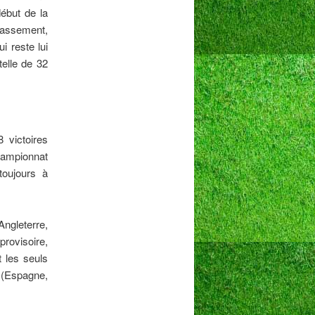
début de la
classement,
i reste lui
telle de 32
 victoires
hampionnat
toujours à
ngleterre,
provisoire,
t les seuls
(Espagne,