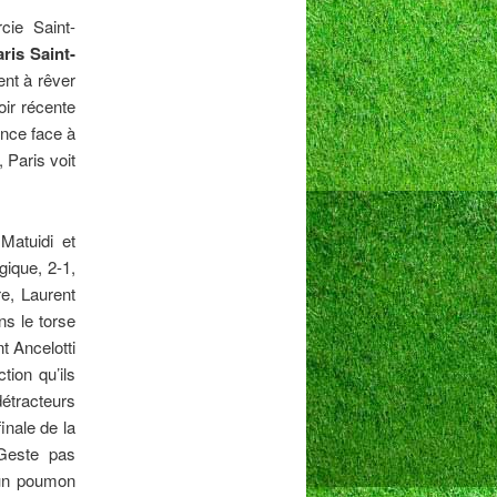
cie Saint-
aris Saint-
nt à rêver
oir récente
ance face à
 Paris voit
Matuidi et
ique, 2-1,
re, Laurent
ns le torse
t Ancelotti
tion qu’ils
détracteurs
inale de la
Geste pas
e un poumon