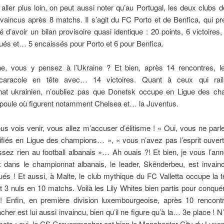
aller plus loin, on peut aussi noter qu’au Portugal, les deux clubs d
nvaincus après 8 matchs. Il s’agit du FC Porto et de Benfica, qui pr
ité d’avoir un bilan provisoire quasi identique : 20 points, 6 victoires,
és et… 5 encaissés pour Porto et 6 pour Benfica.
ine, vous y pensez à l’Ukraine ? Et bien, après 14 rencontres, l
caracole en tête avec… 14 victoires. Quant à ceux qui raille
at ukrainien, n’oubliez pas que Donetsk occupe en Ligue des ch
 poule où figurent notamment Chelsea et… la Juventus.
us vois venir, vous allez m’accuser d’élitisme ! « Oui, vous ne par
ifiés en Ligue des champions… », « vous n’avez pas l’esprit ouver
sez rien au football albanais »… Ah ouais ?! Et bien, je vous l’a
 : dans le championnat albanais, le leader, Skënderbeu, est invai
és ! Et aussi, à Malte, le club mythique du FC Valletta occupe la 
et 3 nuls en 10 matchs. Voilà les Lily Whites bien partis pour conqué
! Enfin, en première division luxembourgeoise, après 10 rencont
er est lui aussi invaincu, bien qu’il ne figure qu’à la… 3e place ! 
mots : oui, le CS Grevenmacher est bien le Manchester City du Luxe