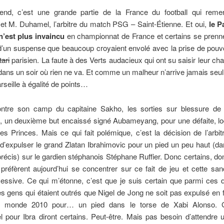
nd, c’est une grande partie de la France du football qui remer
et M. Duhamel, l’arbitre du match PSG – Saint-Étienne. Et oui,
le P
’est plus invaincu
en championnat de France et certains se prenne
d’un suspense que beaucoup croyaient envolé avec la prise de pouv
tari
parisien. La faute à des Verts audacieux qui ont su saisir leur ch
dans un soir où rien ne va. Et comme un malheur n’arrive jamais seul,
rseille à égalité de points…
ntre son camp du capitaine Sakho, les sorties sur blessure de 
 un deuxième but encaissé signé Aubameyang, pour une défaite, log
s Princes. Mais ce qui fait polémique, c’est la décision de l’arbit
’expulser le grand Zlatan Ibrahimovic pour un pied un peu haut (da
précis) sur le gardien stéphanois Stéphane Ruffier. Donc certains, don
 préfèrent aujourd’hui se concentrer sur ce fait de jeu et cette sanc
essive. Ce qui m’étonne, c’est que je suis certain que parmi ces 
es gens qui étaient outrés que Nigel de Jong ne soit pas expulsé en f
 monde 2010 pour… un pied dans le torse de Xabi Alonso. 
el pour Ibra diront certains. Peut-être. Mais pas besoin d’attendr