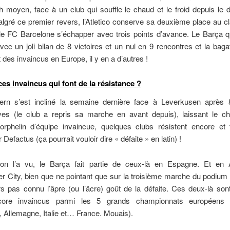
 moyen, face à un club qui souffle le chaud et le froid depuis le 
lgré ce premier revers, l’Atletico conserve sa deuxième place au 
le FC Barcelone s’échapper avec trois points d’avance. Le Barça qu
vec un joli bilan de 8 victoires et un nul en 9 rencontres et la baga
t des invaincus en Europe, il y en a d’autres !
ces invaincus qui font de la résistance ?
ern s’est incliné la semaine dernière face à Leverkusen après 8
ves (le club a repris sa marche en avant depuis), laissant le c
orphelin d’équipe invaincue, quelques clubs résistent encore et 
Defactus (ça pourrait vouloir dire « défaite » en latin) !
 on l’a vu, le Barça fait partie de ceux-là en Espagne. Et en A
 City, bien que ne pointant que sur la troisième marche du podium 
rs pas connu l’âpre (ou l’âcre) goût de la défaite. Ces deux-là son
core invaincus parmi les 5 grands championnats européens 
, Allemagne, Italie et… France. Mouais).