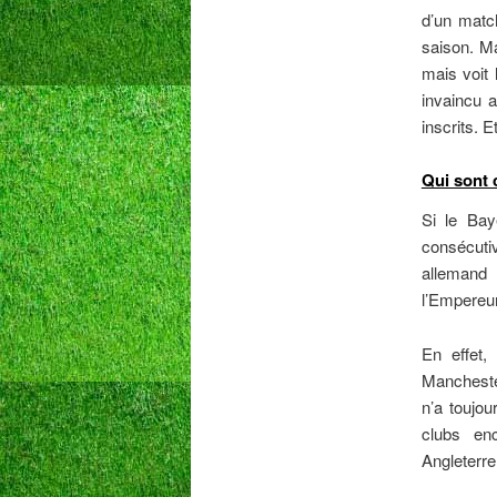
d’un match
saison. Ma
mais voit 
invaincu a
inscrits. E
Qui sont 
Si le Bay
consécuti
allemand 
l’Empereur 
En effet,
Manchester
n’a toujou
clubs en
Angleterre