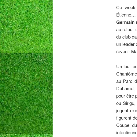
Ce week-e
Étienne… 
Germain n
au retour 
du club
qa
un leader 
revenir Ma
Un but co
Chantôme,
au Parc de
Duhamel, d
pour être 
ou Sirigu,
jugent exc
figurent d
Coupe du
intentionn