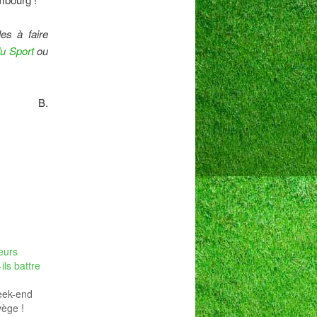
es à faire
u Sport
ou
B.
eurs
ls battre
eek-end
vège !