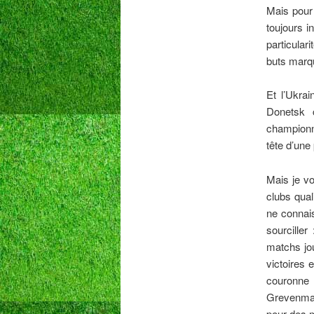
Mais pour 
toujours i
particular
buts marqu
Et l’Ukra
Donetsk 
championn
tête d’une
Mais je vo
clubs qual
ne connais
sourciller
matchs jou
victoires 
couronne 
Grevenmach
peur des 