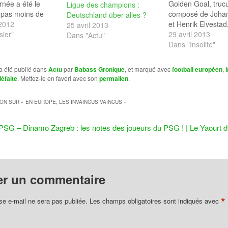
née a été le
Golden Goal, truc
Ligue des champions :
 pas moins de
composé de Joha
Deutschland über alles ?
iques, et les
 2012
et Henrik Elvestad,
25 avril 2013
 de clubs
ier"
posé une question
29 avril 2013
Dans "Actu"
plus à fustiger les
combien de joueu
Dans "Insolite"
rbitrales.
amateurs sont néc
es arbitres
pour battre 11 jou
a été publié dans
Actu
par
Babass Gronique
, et marqué avec
football européen
,
du leur statut
foot professionnel
éfaite
. Mettez-le en favori avec son
permalien
.
ables… Franck
l'équipe de Våler
aen, Didier…
(première division
ION SUR «
EN EUROPE, LES INVAINCUS VAINCUS
»
norvégienne) ? 2
PSG – Dinamo Zagreb : les notes des joueurs du PSG ! | Le Yaourt 
er un commentaire
*
se e-mail ne sera pas publiée.
Les champs obligatoires sont indiqués avec