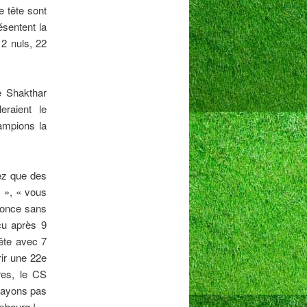
e tête sont
ésentent la
 2 nuls, 22
e Shakthar
raient le
ampions la
lez que des
t », « vous
nnonce sans
ncu après 9
tête avec 7
rir une 22e
res, le CS
N’ayons pas
mbourg !