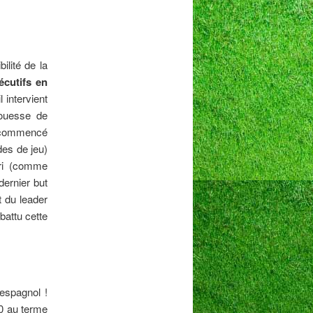
ilité de la
cutifs en
 intervient
prouesse de
it commencé
des de jeu)
eri (comme
dernier but
t du leader
battu cette
espagnol !
-0 au terme