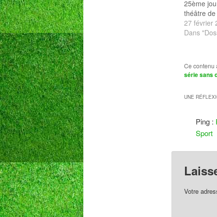
25ème jour
théâtre de
trois polém
27 février
dirigeants
Dans "Doss
n’hésitent 
décisions a
Comme si l
Ce contenu 
avaient per
série sans d
d’intouch
Dumas à C
UNE RÉFLEX
Ping :
Sport
Laiss
Votre adres