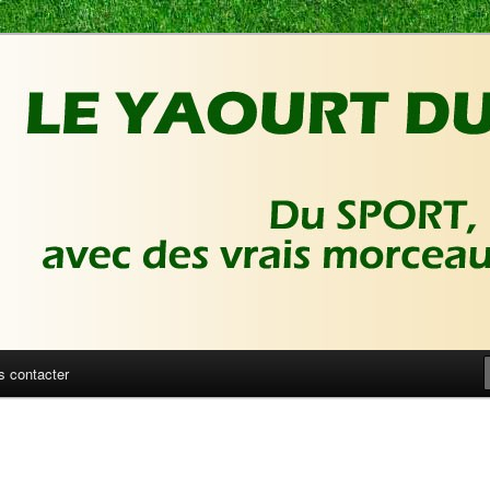
ux de foot | Gronique's Sports Blog
Sport
s contacter