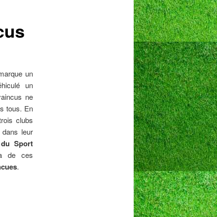
cus
 marque un
éhiculé un
vaincus ne
as tous. En
rois clubs
s dans leur
 du Sport
ma de ces
ncues
.