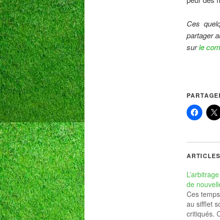
Ces quelq
partager a
sur
le com
PARTAGER
ARTICLES
L’arbitrag
de nouvel
Ces temps
au sifflet 
critiqués.