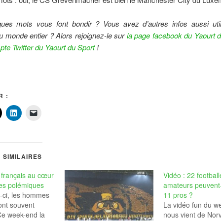
ues mots vous font bondir ? Vous avez d’autres infos aussi util
u monde entier ? Alors rejoignez-le sur
la page facebook du Yaourt d
pte Twitter du Yaourt du Sport
!
 :
 SIMILAIRES
e français au cœur
Vidéo : 22 football
les polémiques
amateurs peuvent-i
-ci, les hommes
11 pros ?
sont souvent
La vidéo fun du w
 Ce week-end la
nous vient de Nor