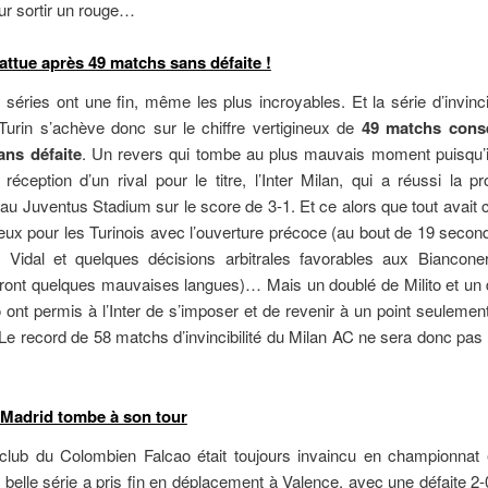
ur sortir un rouge…
attue après 49 matchs sans défaite !
 séries ont une fin, même les plus incroyables. Et la série d’invincib
Turin s’achève donc sur le chiffre vertigineux de
49 matchs consé
ans défaite
. Un revers qui tombe au plus mauvais moment puisqu’il
 réception d’un rival pour le titre, l’Inter Milan, qui a réussi la 
au Juventus Stadium sur le score de 3-1. Et ce alors que tout ava
eux pour les Turinois avec l’ouverture précoce (au bout de 19 secon
n Vidal et quelques décisions arbitrales favorables aux Biancon
ront quelques mauvaises langues)… Mais un doublé de Milito et un 
 ont permis à l’Inter de s’imposer et de revenir à un point seulemen
Le record de 58 matchs d’invincibilité du Milan AC ne sera donc pas 
o Madrid tombe à son tour
e club du Colombien Falcao était toujours invaincu en championnat 
 belle série a pris fin en déplacement à Valence, avec une défaite 2