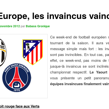
Europe, les invaincus vain
novembre 2012
par
Babass Gronique
Ce week-end de football européen
tournant de la saison. Il aura v
message simple mais fort : les in
sont pas invincibles. En tout cas, p
effet, ce week-end, pas moins de t
jusque-là invaincus se sont incliné
championnat respectif.
Le Yaourt
vous présente un petit panora
équipes invaincues finalement vai
it rouge face aux Verts