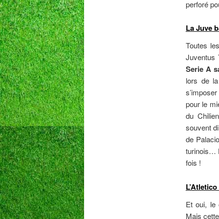
perforé po
La Juve b
Toutes les
Juventus 
Serie A s
lors de la
s’imposer 
pour le mi
du Chilie
souvent di
de Palacio
turinois… 
fois !
L’Atletic
Et oui, l
Mais cette