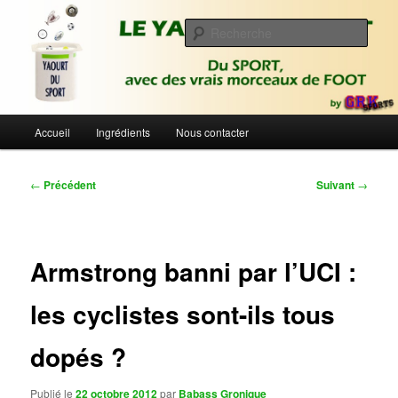
Aller
Du sport avec des vrais morceaux de foot | Gronique's Sports Blog
au
Rech
contenu
principal
Le Yaourt du Sport
Menu
Accueil
Ingrédients
Nous contacter
principal
Navigation
←
Précédent
Suivant
→
des
articles
Armstrong banni par l’UCI :
les cyclistes sont-ils tous
dopés ?
Publié le
22 octobre 2012
par
Babass Gronique