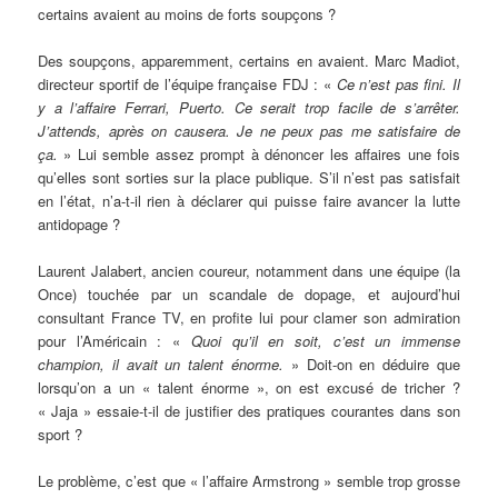
certains avaient au moins de forts soupçons ?
Des soupçons, apparemment, certains en avaient. Marc Madiot,
directeur sportif de l’équipe française FDJ : «
Ce n’est pas fini. Il
y a l’affaire Ferrari, Puerto. Ce serait trop facile de s’arrêter.
J’attends, après on causera. Je ne peux pas me satisfaire de
ça.
» Lui semble assez prompt à dénoncer les affaires une fois
qu’elles sont sorties sur la place publique. S’il n’est pas satisfait
en l’état, n’a-t-il rien à déclarer qui puisse faire avancer la lutte
antidopage ?
Laurent Jalabert, ancien coureur, notamment dans une équipe (la
Once) touchée par un scandale de dopage, et aujourd’hui
consultant France TV, en profite lui pour clamer son admiration
pour l’Américain : «
Quoi qu’il en soit, c’est un immense
champion, il avait un talent énorme.
» Doit-on en déduire que
lorsqu’on a un « talent énorme », on est excusé de tricher ?
« Jaja » essaie-t-il de justifier des pratiques courantes dans son
sport ?
Le problème, c’est que « l’affaire Armstrong » semble trop grosse