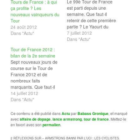
Le 99è Tour de France
Tours de France : à qui
est parti depuis une
ça profite ? Les
semaine. Que faut-il
nouveaux vainqueurs du
retenir de cette première
Tour
partie ? Le Yaourt du
24 août 2012
Sport vous livre son
7 juillet 2012
Dans "Actu"
analyse et tire déjà un
Dans "Actu"
premier bilan de ses
Tour de France 2012 :
quelques pronostics
bilan de la 2e semaine
d'avant-course... Si vous
Sept nouveaux jours de
voulez quelques clés de
course sur le Tour de
lecture pour l'article ou si
France 2012 et de
vous voulez…
nombreux faits
marquants. Que faut-il
retenir de cette
14 juillet 2012
deuxième semaine ? Si
Dans "Actu"
vous n'étiez pas devant
votre écran ou si vous
Ce contenu a été publié dans
Actu
par
Babass Gronique
, et marqué
avez oublié ce qui s'est
avec
affaire de dopage
,
lance armstrong
,
tour de france
. Mettez-le
passé, le Yaourt du
en favori avec son
permalien
.
Sport dresse pour vous
un bilan de…
2 RÉFLEXIONS SUR «
ARMSTRONG BANNI PAR L’UCI : LES CYCLISTES