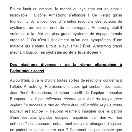
En ce lundi 22 octobre, le monde du cyclisme est en émoi :
incroyable ! L’icône Armstrong s’effondre ! Ce n’était qu’un
tricheur !… A la lueur des différentes réactions des acteurs du
cyclisme, on est en droit de s’interroger : Armstrong était-il
vraiment à la tête du plus grand système de dopage jamais
organisé ? Ou n’est-il finalement qu’un des symptômes d’une
maladie qui s’étend à tout le cyclisme ? Bref, Armstrong grand
méchant loup ou
les cyclistes sont-ils tous dopés
?
Des réactions diverses : de la vierge effarouchée à
l’admirateur secret
Aujourd’hui, on a le droit à toutes sortes de réactions concernant
l’affaire Armstrong. Premièrement, ceux qui tombent des nues.
Jean-René Bernaudeau, directeur sportif de l’équipe française
Europcar : «
C’est tellement énorme qu’il faut du temps pour
digérer. Le processus mis en place était inéluctable, le plus grand
tricheur est tombé.
» Peut-on vraiment imaginer que le patron
d’une des plus grandes équipes françaises n’ait rien vu, rien
entendu ? Les coureurs, notamment lorsqu’ils changent d’équipe,
ne parlent-ils jamais entre eux ? Comment ne pas penser que