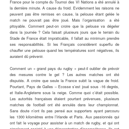
France pour le compte du Tournoi des VI Nations a été annulé à
la dernière minute. A cause du froid. Evidemment les raisons ne
peuvent pas être remises en cause, la pelouse étant gelée le
match ne pouvait pas être joué. Mais l’organisation a été
pitoyable. Comment peut-on croire que la pelouse va dégeler
dans la journée ? Cela faisait plusieurs jours que le terrain du
Stade de France était impraticable, il fallait au minimum prendre
ses responsabilités. Si les Français considèrent superflu de
chauffer une pelouse quand les températures sont négatives, ils
auraient dû prévenir.
Comment un « grand pays du rugby » peut-il oublier de prévoir
des mesures contre le gel ? Les autres matches ont été
disputés. A croire que seule la France subit la vague de froid.
Pourtant, Pays de Galles – Ecosse s’est joué sous -16 degrés,
et Italie-Angleterre sous la neige. Comme quoi c’était possible.
Les autorités françaises étaient pourtant prévenues, plusieurs
matches de football ont été annulés dans leur championnat.
Sans doute n’ont ils pas pensé aux supporters ayant parcouru
les 1300 kilomètres entre l’Irlande et Paris. Aux passionnés qui
ont fait le voyage pour assister à un match de rugby, et qui ont
simplement assisté à une démonstration d’incompétence. Ils ont