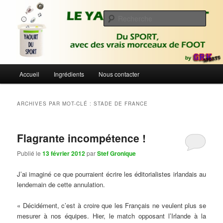
Aller
Aller
Du sport avec des vrais morceaux de foot | Gronique's Sports Blog
au
au
Rech
contenu
contenu
principal
secondaire
Le Yaourt du Sport
Menu
Accueil
Ingrédients
Nous contacter
principal
ARCHIVES PAR MOT-CLÉ :
STADE DE FRANCE
Flagrante incompétence !
Publié le
13 février 2012
par
Stef Gronique
J’ai imaginé ce que pourraient écrire les éditorialistes irlandais au
lendemain de cette annulation.
« Décidément, c’est à croire que les Français ne veulent plus se
mesurer à nos équipes. Hier, le match opposant l’Irlande à la