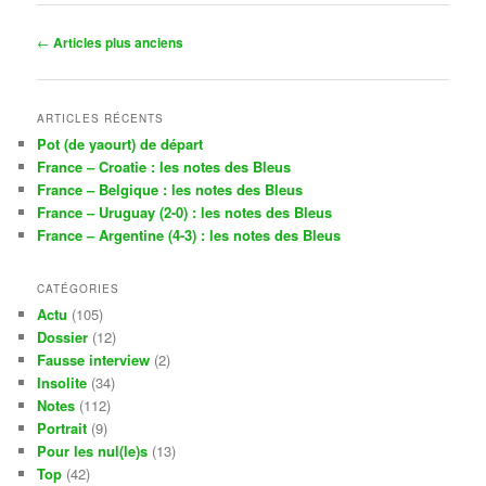
Navigation
←
Articles plus anciens
des
articles
ARTICLES RÉCENTS
Pot (de yaourt) de départ
France – Croatie : les notes des Bleus
France – Belgique : les notes des Bleus
France – Uruguay (2-0) : les notes des Bleus
France – Argentine (4-3) : les notes des Bleus
CATÉGORIES
Actu
(105)
Dossier
(12)
Fausse interview
(2)
Insolite
(34)
Notes
(112)
Portrait
(9)
Pour les nul(le)s
(13)
Top
(42)