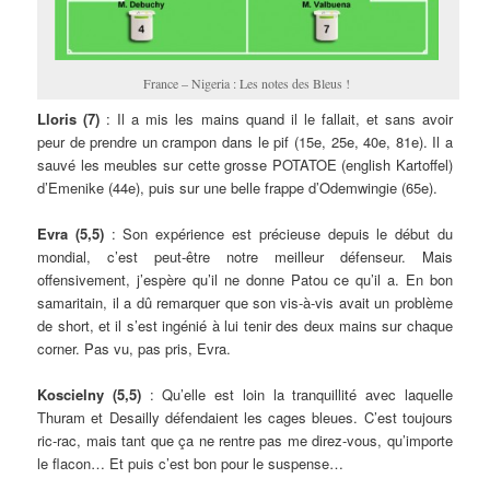
France – Nigeria : Les notes des Bleus !
Lloris (7)
: Il a mis les mains quand il le fallait, et sans avoir
peur de prendre un crampon dans le pif (15e, 25e, 40e, 81e). Il a
sauvé les meubles sur cette grosse POTATOE (english Kartoffel)
d’Emenike (44e), puis sur une belle frappe d’Odemwingie (65e).
Evra (5,5)
: Son expérience est précieuse depuis le début du
mondial, c’est peut-être notre meilleur défenseur. Mais
offensivement, j’espère qu’il ne donne Patou ce qu’il a. En bon
samaritain, il a dû remarquer que son vis-à-vis avait un problème
de short, et il s’est ingénié à lui tenir des deux mains sur chaque
corner. Pas vu, pas pris, Evra.
Koscielny (5,5)
: Qu’elle est loin la tranquillité avec laquelle
Thuram et Desailly défendaient les cages bleues. C’est toujours
ric-rac, mais tant que ça ne rentre pas me direz-vous, qu’importe
le flacon… Et puis c’est bon pour le suspense…