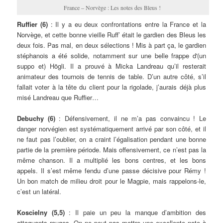
France – Norvège : Les notes des Bleus !
Ruffier
(6)
: Il y a eu deux confrontations entre la France et la
Norvège, et cette bonne vieille Ruff’ était le gardien des Bleus les
deux fois. Pas mal, en deux sélections ! Mis à part ça, le gardien
stéphanois a été solide, notamment sur une belle frappe d'(un
suppo et) Högli. Il a prouvé à Micka Landreau qu’il resterait
animateur des tournois de tennis de table. D’un autre côté, s’il
fallait voter à la tête du client pour la rigolade, j’aurais déjà plus
misé Landreau que Ruffier…
Debuchy (6)
: Défensivement, il ne m’a pas convaincu ! Le
danger norvégien est systématiquement arrivé par son côté, et il
ne faut pas l’oublier, on a craint l’égalisation pendant une bonne
partie de la première période. Mais offensivement, ce n’est pas la
même chanson. Il a multiplié les bons centres, et les bons
appels. Il s’est même fendu d’une passe décisive pour Rémy !
Un bon match de milieu droit pour le Magpie, mais rappelons-le,
c’est un latéral.
Koscielny (5,5)
: Il paie un peu la manque d’ambition des
attaquants rouges. On ne peut pas mettre une excellente note à