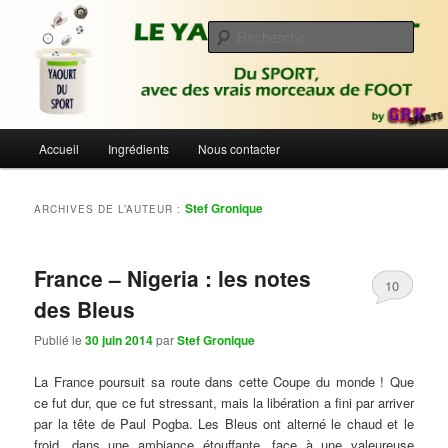
Aller
Aller
Du sport avec des vrais morceaux de foot | Gronique's Sports Blog
au
au
Rech
contenu
contenu
principal
secondaire
Le Yaourt du Sport
Menu
Accueil
Ingrédients
Nous contacter
principal
Stef Gronique
ARCHIVES DE L’AUTEUR :
France – Nigeria : les notes
10
des Bleus
Publié le
30 juin 2014
par
Stef Gronique
La France poursuit sa route dans cette Coupe du monde ! Que
ce fut dur, que ce fut stressant, mais la libération a fini par arriver
par la tête de Paul Pogba. Les Bleus ont alterné le chaud et le
froid, dans une ambiance étouffante, face à une valeureuse