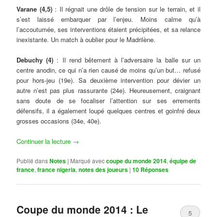
Varane (4,5)
: Il régnait une drôle de tension sur le terrain, et il
s’est laissé embarquer par l’enjeu. Moins calme qu’à
l’accoutumée, ses interventions étaient précipitées, et sa relance
inexistante. Un match à oublier pour le Madrilène.
Debuchy (4)
: Il rend bêtement à l’adversaire la balle sur un
centre anodin, ce qui n’a rien causé de moins qu’un but… refusé
pour hors-jeu (19e). Sa deuxième intervention pour dévier un
autre n’est pas plus rassurante (24e). Heureusement, craignant
sans doute de se focaliser l’attention sur ses errements
défensifs, il a également loupé quelques centres et goinfré deux
grosses occasions (34e, 40e).
Continuer la lecture
→
Publié dans
Notes
|
Marqué avec
coupe du monde 2014
,
équipe de
france
,
france nigeria
,
notes des joueurs
|
10
Réponses
Coupe du monde 2014 : Le
5