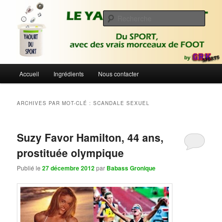
Aller
Aller
Du sport avec des vrais morceaux de foot | Gronique's Sports Blog
au
au
Rech
contenu
contenu
principal
secondaire
Le Yaourt du Sport
Menu
Accueil
Ingrédients
Nous contacter
principal
ARCHIVES PAR MOT-CLÉ :
SCANDALE SEXUEL
Suzy Favor Hamilton, 44 ans,
prostituée olympique
Publié le
27 décembre 2012
par
Babass Gronique