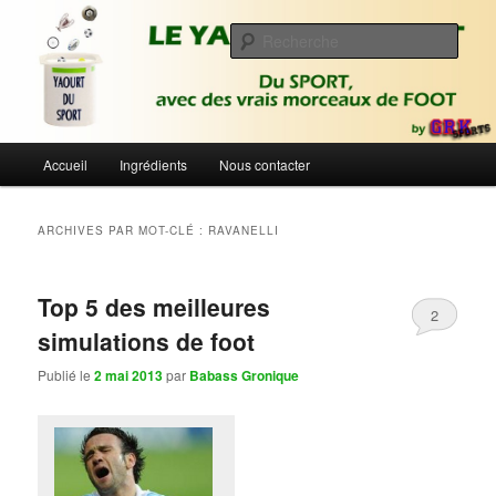
Aller
Aller
Du sport avec des vrais morceaux de foot | Gronique's Sports Blog
au
au
Rech
contenu
contenu
principal
secondaire
Le Yaourt du Sport
Menu
Accueil
Ingrédients
Nous contacter
principal
ARCHIVES PAR MOT-CLÉ :
RAVANELLI
Top 5 des meilleures
2
simulations de foot
Publié le
2 mai 2013
par
Babass Gronique