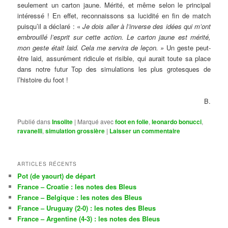
seulement un carton jaune. Mérité, et même selon le principal
intéressé ! En effet, reconnaissons sa lucidité en fin de match
puisqu’il a déclaré : «
Je dois aller à l’inverse des idées qui m’ont
embrouillé l’esprit sur cette action. Le carton jaune est mérité,
mon geste était laid. Cela me servira de leçon. »
Un geste peut-
être laid, assurément ridicule et risible, qui aurait toute sa place
dans notre futur Top des simulations les plus grotesques de
l’histoire du foot !
B.
Publié dans
Insolite
|
Marqué avec
foot en folie
,
leonardo bonucci
,
ravanelli
,
simulation grossière
|
Laisser un commentaire
ARTICLES RÉCENTS
Pot (de yaourt) de départ
France – Croatie : les notes des Bleus
France – Belgique : les notes des Bleus
France – Uruguay (2-0) : les notes des Bleus
France – Argentine (4-3) : les notes des Bleus