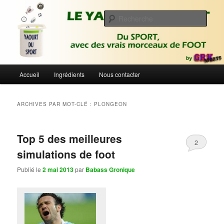
Aller
Aller
Du sport avec des vrais morceaux de foot | Gronique's Sports Blog
au
au
Rech
contenu
contenu
principal
secondaire
Le Yaourt du Sport
Menu
Accueil
Ingrédients
Nous contacter
principal
ARCHIVES PAR MOT-CLÉ :
PLONGEON
Top 5 des meilleures
2
simulations de foot
Publié le
2 mai 2013
par
Babass Gronique