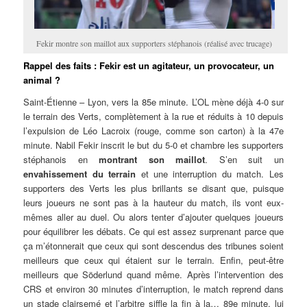
Fekir montre son maillot aux supporters stéphanois (réalisé avec trucage)
Rappel des faits : Fekir est un agitateur, un provocateur, un
animal ?
Saint-Étienne – Lyon, vers la 85e minute. L’OL mène déjà 4-0 sur
le terrain des Verts, complètement à la rue et réduits à 10 depuis
l’expulsion de Léo Lacroix (rouge, comme son carton) à la 47e
minute. Nabil Fekir inscrit le but du 5-0 et chambre les supporters
stéphanois en
montrant son maillot
. S’en suit un
envahissement du terrain
et une interruption du match. Les
supporters des Verts les plus brillants se disant que, puisque
leurs joueurs ne sont pas à la hauteur du match, ils vont eux-
mêmes aller au duel. Ou alors tenter d’ajouter quelques joueurs
pour équilibrer les débats. Ce qui est assez surprenant parce que
ça m’étonnerait que ceux qui sont descendus des tribunes soient
meilleurs que ceux qui étaient sur le terrain. Enfin, peut-être
meilleurs que Söderlund quand même. Après l’intervention des
CRS et environ 30 minutes d’interruption, le match reprend dans
un stade clairsemé et l’arbitre siffle la fin à la… 89e minute, lui