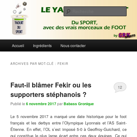
Aller
Aller
Du sport avec des vrais morceaux de foot | Gronique's Sports Blog
au
au
Rech
contenu
contenu
principal
secondaire
Le Yaourt du Sport
Menu
Accueil
Ingrédients
Nous contacter
principal
ARCHIVES PAR MOT-CLÉ :
FEKIR
Faut-il blâmer Fekir ou les
12
supporters stéphanois ?
Publié le
6 novembre 2017
par
Babass Gronique
Le 5 novembre 2017 a marqué une date historique pour le foot
français et les derbys entre l’Olympique Lyonnais et l’AS Saint-
Étienne. En effet, l’OL s’est imposé 5-0 à Geoffroy-Guichard, ce
qui constitue le plus large écart entre ces deux équipes. Ce qui