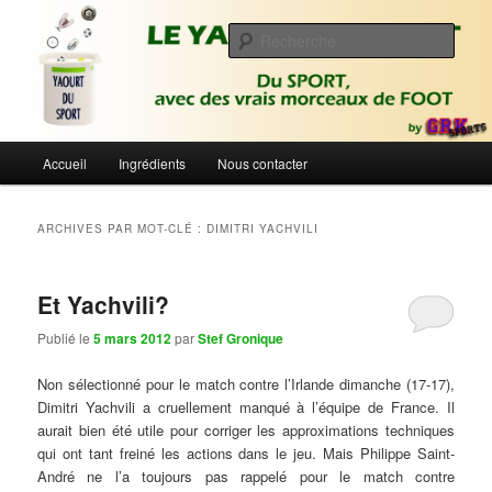
Aller
Aller
Du sport avec des vrais morceaux de foot | Gronique's Sports Blog
au
au
Rech
contenu
contenu
principal
secondaire
Le Yaourt du Sport
Menu
Accueil
Ingrédients
Nous contacter
principal
ARCHIVES PAR MOT-CLÉ :
DIMITRI YACHVILI
Et Yachvili?
Publié le
5 mars 2012
par
Stef Gronique
Non sélectionné pour le match contre l’Irlande dimanche (17-17),
Dimitri Yachvili a cruellement manqué à l’équipe de France. Il
aurait bien été utile pour corriger les approximations techniques
qui ont tant freiné les actions dans le jeu. Mais Philippe Saint-
André ne l’a toujours pas rappelé pour le match contre