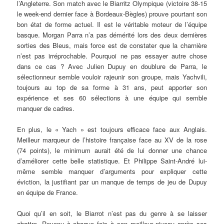
l’Angleterre. Son match avec le Biarritz Olympique (victoire 38-15
le week-end dernier face à Bordeaux-Bègles) prouve pourtant son
bon état de forme actuel. Il est le véritable moteur de l’équipe
basque. Morgan Parra n’a pas démérité lors des deux dernières
sorties des Bleus, mais force est de constater que la charnière
n’est pas irréprochable. Pourquoi ne pas essayer autre chose
dans ce cas ? Avec Julien Dupuy en doublure de Parra, le
sélectionneur semble vouloir rajeunir son groupe, mais Yachvili,
toujours au top de sa forme à 31 ans, peut apporter son
expérience et ses 60 sélections à une équipe qui semble
manquer de cadres.
En plus, le « Yach » est toujours efficace face aux Anglais.
Meilleur marqueur de l’histoire française face au XV de la rose
(74 points), le minimum aurait été de lui donner une chance
d’améliorer cette belle statistique. Et Philippe Saint-André lui-
même semble manquer d’arguments pour expliquer cette
éviction, la justifiant par un manque de temps de jeu de Dupuy
en équipe de France.
Quoi qu’il en soit, le Biarrot n’est pas du genre à se laisser
abattre. Revenu à chaque fois à son meilleur niveau après ses