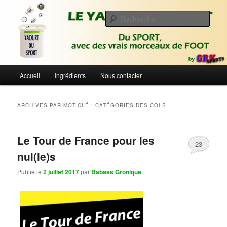
Aller
Aller
Du sport avec des vrais morceaux de foot | Gronique's Sports Blog
au
au
Rech
contenu
contenu
principal
secondaire
Le Yaourt du Sport
Menu
Accueil
Ingrédients
Nous contacter
principal
ARCHIVES PAR MOT-CLÉ :
CATÉGORIES DES COLS
Le Tour de France pour les
23
nul(le)s
Publié le
2 juillet 2017
par
Babass Gronique