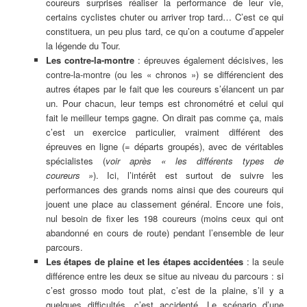
coureurs surprises réaliser la performance de leur vie,
certains cyclistes chuter ou arriver trop tard… C’est ce qui
constituera, un peu plus tard, ce qu’on a coutume d’appeler
la légende du Tour.
Les contre-la-montre
: épreuves également décisives, les
contre-la-montre (ou les « chronos ») se différencient des
autres étapes par le fait que les coureurs s’élancent un par
un. Pour chacun, leur temps est chronométré et celui qui
fait le meilleur temps gagne. On dirait pas comme ça, mais
c’est un exercice particulier, vraiment différent des
épreuves en ligne (= départs groupés), avec de véritables
spécialistes (
voir après « les différents types de
coureurs »
). Ici, l’intérêt est surtout de suivre les
performances des grands noms ainsi que des coureurs qui
jouent une place au classement général. Encore une fois,
nul besoin de fixer les 198 coureurs (moins ceux qui ont
abandonné en cours de route) pendant l’ensemble de leur
parcours.
Les étapes de plaine et les étapes accidentées
: la seule
différence entre les deux se situe au niveau du parcours : si
c’est grosso modo tout plat, c’est de la plaine, s’il y a
quelques difficultés, c’est accidenté. Le scénario d’une