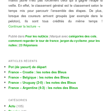
maillot jaune n’est pas forcément celui qui a gagné l’étape la
veille. En effet, le classement général est le classement selon le
temps mis pour parcourir l’ensemble des étapes. De plus,
lorsque des coureurs arrivent groupés (par exemple dans le
peloton), ils sont tous crédités du même temps !
Continuer la lecture
→
Publié dans
Pour les nul(le)s
|
Marqué avec
catégories des cols
,
comment regarder le tour de france
,
jargon du cyclisme
,
pour les
nulles
|
23
Réponses
ARTICLES RÉCENTS
Pot (de yaourt) de départ
France – Croatie : les notes des Bleus
France – Belgique : les notes des Bleus
France – Uruguay (2-0) : les notes des Bleus
France – Argentine (4-3) : les notes des Bleus
CATÉGORIES
Actu
(105)