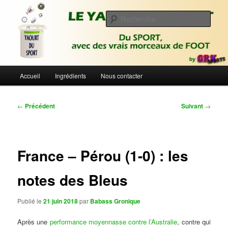
Aller
Du sport avec des vrais morceaux de foot | Gronique's Sports Blog
au
Rech
contenu
principal
Le Yaourt du Sport
Menu
Accueil
Ingrédients
Nous contacter
principal
Navigation
←
Précédent
Suivant
→
des
articles
France – Pérou (1-0) : les
notes des Bleus
Publié le
21 juin 2018
par
Babass Gronique
Après une
performance moyennasse contre l’Australie
, contre qui