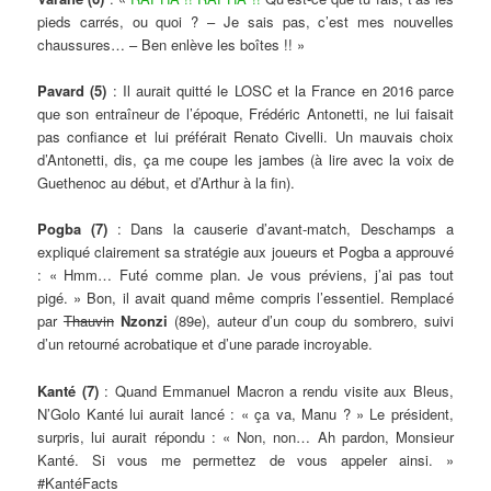
pieds carrés, ou quoi ? – Je sais pas, c’est mes nouvelles
chaussures… – Ben enlève les boîtes !! »
Pavard (5)
: Il aurait quitté le LOSC et la France en 2016 parce
que son entraîneur de l’époque, Frédéric Antonetti, ne lui faisait
pas confiance et lui préférait Renato Civelli. Un mauvais choix
d’Antonetti, dis, ça me coupe les jambes (à lire avec la voix de
Guethenoc au début, et d’Arthur à la fin).
Pogba (7)
: Dans la causerie d’avant-match, Deschamps a
expliqué clairement sa stratégie aux joueurs et Pogba a approuvé
: « Hmm… Futé comme plan. Je vous préviens, j’ai pas tout
pigé. » Bon, il avait quand même compris l’essentiel. Remplacé
par
Thauvin
Nzonzi
(89e), auteur d’un coup du sombrero, suivi
d’un retourné acrobatique et d’une parade incroyable.
Kanté (7)
: Quand Emmanuel Macron a rendu visite aux Bleus,
N’Golo Kanté lui aurait lancé : « ça va, Manu ? » Le président,
surpris, lui aurait répondu : « Non, non… Ah pardon, Monsieur
Kanté. Si vous me permettez de vous appeler ainsi. »
#KantéFacts