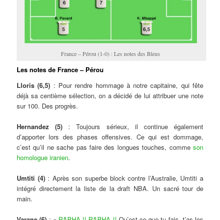
France – Pérou (1-0) : Les notes des Bleus
Les notes de France – Pérou
Lloris (6,5)
: Pour rendre hommage à notre capitaine, qui fête
déjà sa centième sélection, on a décidé de lui attribuer une note
sur 100. Des progrès.
Hernandez (5)
: Toujours sérieux, il continue également
d’apporter lors des phases offensives. Ce qui est dommage,
c’est qu’il ne sache pas faire des longues touches, comme
son
homologue iranien
.
Umtiti (4)
: Après son superbe block contre l’Australie, Umtiti a
intégré directement la liste de la draft NBA. Un sacré tour de
main.
Varane (6)
: «
RAPHA !! RAPHA !!
Qu’est-ce que tu fais, t’as les