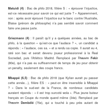
Matuidi (4)
: Bac de philo 2018, filière S : « éprouver l’injustice,
est-ce nécessaire pour savoir ce qui est juste ? » Apparemment,
non : après avoir éprouvé l’injustice sur le banc contre l’Australie,
Blaise (prénom de philosophe) n’a pas semblé savoir comment
faire une passe juste.
Griezmann (4)
: Il paraît qu’il y a quelques années, au bac de
philo, à la question « qu’est-ce que l’audace ? », un candidat a
répondu : « l’audace, ces sa. » et a rendu sa copie. Il aurait eu 4,
raté son bac et serait devenu joueur professionnel à la Real
Sociedad, puis l’Atlético Madrid. Remplacé par
Thauvin
Fekir
(80e), qui n’a pas eu suffisamment de temps de jeu pour obtenir
un penalty, seulement des coups francs.
Mbappé (6,5)
: Bac de philo 2018 (que Kylian aurait pu passer
cette année…), filière ES : « peut-on être insensible à Mbappé
? » Dans le sud-est de la France, de nombreux candidats
auraient répondu : « il est trop surcoté wola ». Plus jeune buteur
français en Coupe du monde quand même (34e). Remplacé par
Thauvin
Dembélé
(75e), qui a touché à peu près autant de