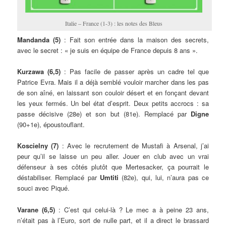
Italie – France (1-3) : les notes des Bleus
Mandanda (5)
: Fait son entrée dans la maison des secrets,
avec le secret : « je suis en équipe de France depuis 8 ans ».
Kurzawa (6,5)
: Pas facile de passer après un cadre tel que
Patrice Evra. Mais il a déjà semblé vouloir marcher dans les pas
de son aîné, en laissant son couloir désert et en fonçant devant
les yeux fermés. Un bel état d’esprit. Deux petits accrocs : sa
passe décisive (28e) et son but (81e). Remplacé par
Digne
(90+1e), époustouflant.
Koscielny (7)
: Avec le recrutement de Mustafi à Arsenal, j’ai
peur qu’il se laisse un peu aller. Jouer en club avec un vrai
défenseur à ses côtés plutôt que Mertesacker, ça pourrait le
déstabiliser. Remplacé par
Umtiti
(82e), qui, lui, n’aura pas ce
souci avec Piqué.
Varane (6,5)
: C’est qui celui-là ? Le mec a à peine 23 ans,
n’était pas à l’Euro, sort de nulle part, et il a direct le brassard