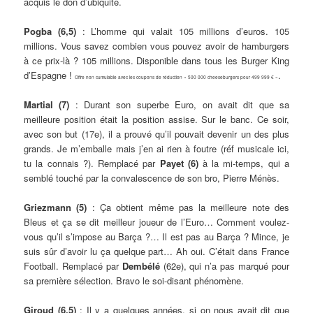
acquis le don d’ubiquité.
Pogba (6,5)
: L’homme qui valait 105 millions d’euros. 105
millions. Vous savez combien vous pouvez avoir de hamburgers
à ce prix-là ? 105 millions. Disponible dans tous les Burger King
d’Espagne !
.
Offre non cumulable avec les coupons de réduction « 500 000 cheeseburgers pour 499 999 € »
Martial (7)
: Durant son superbe Euro, on avait dit que sa
meilleure position était la position assise. Sur le banc. Ce soir,
avec son but (17e), il a prouvé qu’il pouvait devenir un des plus
grands. Je m’emballe mais j’en ai rien à foutre (réf musicale ici,
tu la connais ?). Remplacé par
Payet (6)
à la mi-temps, qui a
semblé touché par la convalescence de son bro, Pierre Ménès.
Griezmann (5)
: Ça obtient même pas la meilleure note des
Bleus et ça se dit meilleur joueur de l’Euro… Comment voulez-
vous qu’il s’impose au Barça ?… Il est pas au Barça ? Mince, je
suis sûr d’avoir lu ça quelque part… Ah oui. C’était dans France
Football. Remplacé par
Dembélé
(62e), qui n’a pas marqué pour
sa première sélection. Bravo le soi-disant phénomène.
Giroud (6,5)
: Il y a quelques années, si on nous avait dit que