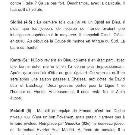
contre l’Italie ? Ça va pas fort, Deschamps, avec la canicule. Il
faut qu’il s’hydrate.
Sidibé (4,5)
: La dernière fois que j’ai vu un Djibril en Bleu, il
disait que les joueurs de l’équipe de France avaient une
intelligence supérieure à la moyenne. Il s’appelait Cissé. C’était
en 2010. Au début de la Coupe du monde en Afrique du Sud. La
barre est haute.
Kanté (6)
: N’Golo revient en Bleu, comme il en était parti, avec
une bonne note, même si on l’a connu plus impressionnant.
Après, ça a pas l’air d’être un gros rigolard. On verra ce qu’il en
sera après une saison passée à Chelsea, aux côtés de David
Luiz et Batshuayi. Deux grosses pertes pour la Ligue 1 et
l’humour en France. Heureusement, il nous reste Tex et Alain
Juppé.
Matuidi (5)
: Matuidi en équipe de France, c’est ton Doduo
niveau 700. C’est un bon Pokémon, mais putain, t’arrives pas à
le faire évoluer. Remplacé par
Sissoko
(62e), le nouveau joueur
de Tottenham-Everton-Real Madrid. A force de cavaler, il a