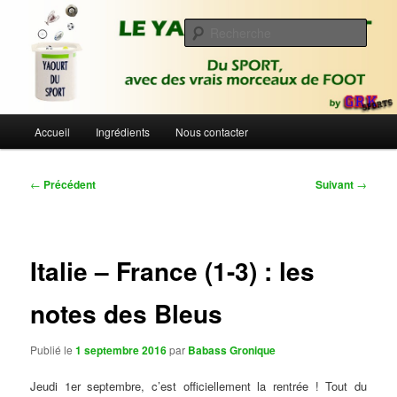
Aller
Du sport avec des vrais morceaux de foot | Gronique's Sports Blog
au
Rech
contenu
principal
Le Yaourt du Sport
Menu
Accueil
Ingrédients
Nous contacter
principal
Navigation
←
Précédent
Suivant
→
des
articles
Italie – France (1-3) : les
notes des Bleus
Publié le
1 septembre 2016
par
Babass Gronique
Jeudi 1er septembre, c’est officiellement la rentrée ! Tout du