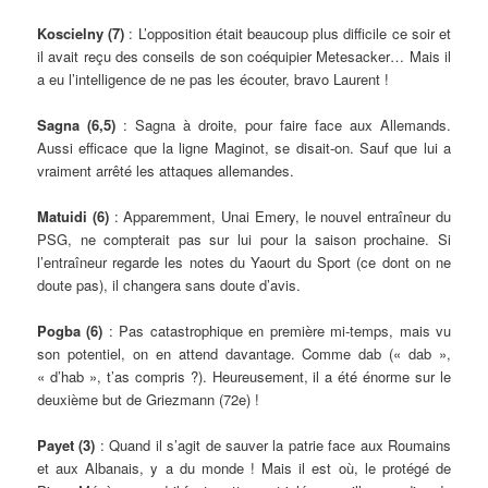
Koscielny (7)
: L’opposition était beaucoup plus difficile ce soir et
il avait reçu des conseils de son coéquipier Metesacker… Mais il
a eu l’intelligence de ne pas les écouter, bravo Laurent !
Sagna (6,5)
: Sagna à droite, pour faire face aux Allemands.
Aussi efficace que la ligne Maginot, se disait-on. Sauf que lui a
vraiment arrêté les attaques allemandes.
Matuidi (6)
: Apparemment, Unai Emery, le nouvel entraîneur du
PSG, ne compterait pas sur lui pour la saison prochaine. Si
l’entraîneur regarde les notes du Yaourt du Sport (ce dont on ne
doute pas), il changera sans doute d’avis.
Pogba (6)
: Pas catastrophique en première mi-temps, mais vu
son potentiel, on en attend davantage. Comme dab (« dab »,
« d’hab », t’as compris ?). Heureusement, il a été énorme sur le
deuxième but de Griezmann (72e) !
Payet (3)
: Quand il s’agit de sauver la patrie face aux Roumains
et aux Albanais, y a du monde ! Mais il est où, le protégé de