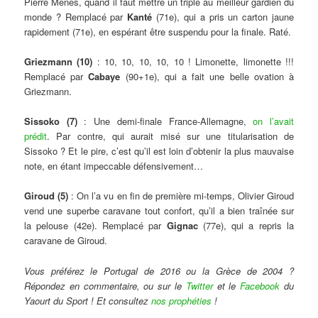
Pierre Ménès, quand il faut mettre un triplé au meilleur gardien du
monde ? Remplacé par
Kanté
(71e), qui a pris un carton jaune
rapidement (71e), en espérant être suspendu pour la finale. Raté.
Griezmann (10)
: 10, 10, 10, 10, 10 ! Limonette, limonette !!!
Remplacé par
Cabaye
(90+1e), qui a fait une belle ovation à
Griezmann.
Sissoko (7)
: Une demi-finale France-Allemagne,
on l’avait
prédit
. Par contre, qui aurait misé sur une titularisation de
Sissoko ? Et le pire, c’est qu’il est loin d’obtenir la plus mauvaise
note, en étant impeccable défensivement…
Giroud (5)
: On l’a vu en fin de première mi-temps, Olivier Giroud
vend une superbe caravane tout confort, qu’il a bien traînée sur
la pelouse (42e). Remplacé par
Gignac
(77e), qui a repris la
caravane de Giroud.
Vous préférez le Portugal de 2016 ou la Grèce de 2004 ?
Répondez en commentaire, ou sur le
Twitter
et le
Facebook
du
Yaourt du Sport ! Et consultez
nos prophéties
!