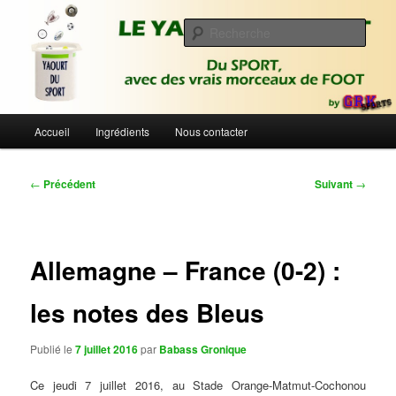
Aller
Du sport avec des vrais morceaux de foot | Gronique's Sports Blog
au
Rech
contenu
principal
Le Yaourt du Sport
Menu
Accueil
Ingrédients
Nous contacter
principal
Navigation
←
Précédent
Suivant
→
des
articles
Allemagne – France (0-2) :
les notes des Bleus
Publié le
7 juillet 2016
par
Babass Gronique
Ce jeudi 7 juillet 2016, au Stade Orange-Matmut-Cochonou