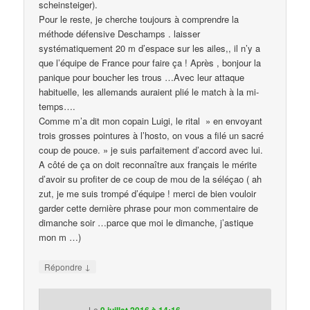
scheinsteiger).
Pour le reste, je cherche toujours à comprendre la
méthode défensive Deschamps . laisser
systématiquement 20 m d’espace sur les ailes,, il n’y a
que l’équipe de France pour faire ça ! Après , bonjour la
panique pour boucher les trous …Avec leur attaque
habituelle, les allemands auraient plié le match à la mi-
temps….
Comme m’a dit mon copain Luigi, le rital » en envoyant
trois grosses pointures à l’hosto, on vous a filé un sacré
coup de pouce. » je suis parfaitement d’accord avec lui.
A côté de ça on doit reconnaître aux français le mérite
d’avoir su profiter de ce coup de mou de la séléçao ( ah
zut, je me suis trompé d’équipe ! merci de bien vouloir
garder cette dernière phrase pour mon commentaire de
dimanche soir …parce que moi le dimanche, j’astique
mon m …)
↓
Répondre
Le
9 juillet 2016 à 14:16
,