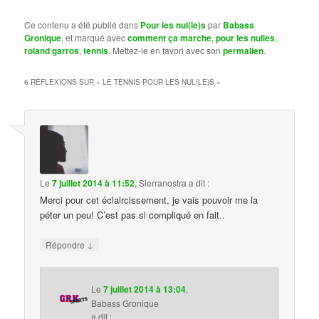
Ce contenu a été publié dans
Pour les nul(le)s
par
Babass
Gronique
, et marqué avec
comment ça marche
,
pour les nulles
,
roland garros
,
tennis
. Mettez-le en favori avec son
permalien
.
6 RÉFLEXIONS SUR «
LE TENNIS POUR LES NUL(LE)S
»
Le
7 juillet 2014 à 11:52
,
Sierranostra
a dit :
Merci pour cet éclaircissement, je vais pouvoir me la
péter un peu! C’est pas si compliqué en fait..
↓
Répondre
Le
7 juillet 2014 à 13:04
,
Babass Gronique
a dit :