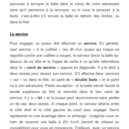
parvenez à envoyer la balle dans le camp de votre adversaire
sans qu’il parvienne à la renvoyer, ou si vous le poussez à la
faute, c’est-à-dire s’il envoie la balle en dehors des limites, ou
dans le filet.
Le service
Pour engager, un joueur doit effectuer un
service
. En général,
sauf service « à la cuillère » (se dit d’un joueur qui troque sa
raquette contre une cuillère à soupe), le serveur lance la balle au-
dessus de sa tête et la frappe de sorte à ce qu’elle rebondisse
dans le
« carré de service »
opposé en diagonale. Il a le droit à
deux essais pour réussir son service. S’il effectue deux services
« out » ou dans le filet, on parle de
« double faute »
et le point
va à son adversaire. Petite exception : si la balle servie heurte la
bande supérieure du filet et retombe dans le bon carré de
service, il y a
« let »
et le joueur peut recommencer sans perdre
un de ses deux essais. A chaque point, le serveur alterne entre
le côté droit et le côté gauche du court pour engager. Servir
représente un vrai avantage dans un échange : imaginez-vous en
train de recevoir une balle à 251 km/h (record de vitesse en
compétition) pour vous en convaincre. D’ailleurs, avec un service