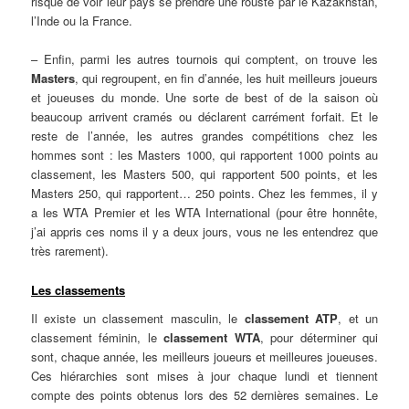
risque de voir leur pays se prendre une rouste par le Kazakhstan,
l’Inde ou la France.
– Enfin, parmi les autres tournois qui comptent, on trouve les
Masters
, qui regroupent, en fin d’année, les huit meilleurs joueurs
et joueuses du monde. Une sorte de best of de la saison où
beaucoup arrivent cramés ou déclarent carrément forfait. Et le
reste de l’année, les autres grandes compétitions chez les
hommes sont : les Masters 1000, qui rapportent 1000 points au
classement, les Masters 500, qui rapportent 500 points, et les
Masters 250, qui rapportent… 250 points. Chez les femmes, il y
a les WTA Premier et les WTA International (pour être honnête,
j’ai appris ces noms il y a deux jours, vous ne les entendrez que
très rarement).
Les classements
Il existe un classement masculin, le
classement ATP
, et un
classement féminin, le
classement WTA
, pour déterminer qui
sont, chaque année, les meilleurs joueurs et meilleures joueuses.
Ces hiérarchies sont mises à jour chaque lundi et tiennent
compte des points obtenus lors des 52 dernières semaines. Le