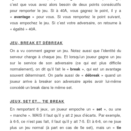
c’est que vous avez alors besoin de deux points consécutifs
pour remporter le jeu. Si à 40A, vous gagnez le point, il y a
« avantage »
pour vous. Si vous remportez le point suivant,
vous empochez le jeu. Si c’est votre adversaire, on retourne à
« égalité » 40A.
JEU, BREAK ET DÉBREAK
On a vu comment gagner un jeu. Notez aussi que l’identité du
serveur change à chaque jeu. Et lorsqu’un joueur gagne un jeu
sur le service de son adversaire (ce qui est plus difficile
normalement), on dit qu’il fait le
« break »
, qui est un avantage
souvent déterminant. On parle aussi de
« débreak »
quand un
joueur arrive à breaker son adversaire après avoir lui-même
concédé un break dans le même set.
JEUX, SET ET… TIE BREAK
En remportant 6 jeux, un joueur empoche un
« set »
, ou une
« manche ». MAIS il faut qu’il y ait 2 jeux d’écarts. Par exemple,
à 6-5, ce n’est pas fait, il faut qu’il y ait 7-5. Et à 6-6, on ne joue
plus un jeu normal (à part en cas de 5e set), mais un
« tie