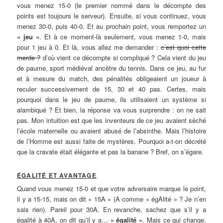
vous menez 15-0 (le premier nommé dans le décompte des
points est toujours le serveur). Ensuite, si vous continuez, vous
menez 30-0, puis 40-0. Et au prochain point, vous remportez un
« jeu »
. Et à ce moment-là seulement, vous menez 1-0, mais
pour 1 jeu à 0. Et là, vous allez me demander :
c’est quoi cette
merde ?
d’où vient ce décompte si compliqué ? Cela vient du jeu
de paume, sport médiéval ancêtre du tennis. Dans ce jeu, au fur
et à mesure du match, des pénalités obligeaient un joueur à
reculer successivement de 15, 30 et 40 pas. Certes, mais
pourquoi dans le jeu de paume, ils utilisaient un système si
alambiqué ? Et bien, la réponse va vous surprendre : on ne sait
pas. Mon intuition est que les inventeurs de ce jeu avaient séché
l’école maternelle ou avaient abusé de l’absinthe. Mais l’histoire
de l’Homme est aussi faite de mystères. Pourquoi a-t-on décrété
que la cravate était élégante et pas la banane ? Bref, on s’égare.
ÉGALITÉ ET AVANTAGE
Quand vous menez 15-0 et que votre adversaire marque le point,
il y a 15-15, mais on dit « 15A » (A comme « égAlité » ? Je n’en
sais rien). Pareil pour 30A. En revanche, sachez que s’il y a
égalité à 40A, on dit qu’il y a…
« égalité »
. Mais ce qui change,