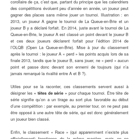
corollaire de ça, c’est que, partant du principe que les calendriers
des compétitions évoluent peu d’année en année, un joueur peut
gagner des places sans même jouer un tournoi. Illustration : en
2013, un joueur A gagne le tournoi de La Queue-en-Brie et un
joueur B y a déclaré forfait. En 2014, juste avant le tournoi de La
Queue-en-Brie, le joueur A est classé un point devant le joueur B
et ces deux joueurs déclarent forfait pour l’édition 2014 de
l’OLQB (Open La Queue-en-Brie). Mise à jour du classement
après le tournoi : le joueur A « perd » les points acquis lors de sa
finale 2013, tandis que le joueur B, sans jouer, ne « perd » aucun
point et passe donc devant son ennemi de toujours (qui n’a
jamais remarqué la rivalité entre A et B ?).
Utiles pour se la raconter, ces classements servent aussi à
désigner les
« têtes de série »
pour chaque tournoi. Être tête de
série signifie qu’on a un tirage au sort plus favorable au début
d’une compétition : par exemple, au premier tour, on ne peut pas
être opposé à une autre tête de série, qui est donc généralement
un joueur bien classé.
Enfin, le classement « Race » (qui apparemment n’existe plus
officiellement) fonctionne de la même manière, mais en ne