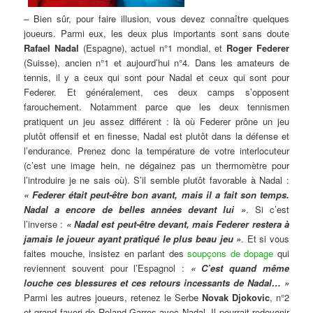
– Bien sûr, pour faire illusion, vous devez connaître quelques
joueurs. Parmi eux, les deux plus importants sont sans doute
Rafael Nadal
(Espagne), actuel n°1 mondial, et
Roger Federer
(Suisse), ancien n°1 et aujourd’hui n°4. Dans les amateurs de
tennis, il y a ceux qui sont pour Nadal et ceux qui sont pour
Federer. Et généralement, ces deux camps s’opposent
farouchement. Notamment parce que les deux tennismen
pratiquent un jeu assez différent : là où Federer prône un jeu
plutôt offensif et en finesse, Nadal est plutôt dans la défense et
l’endurance. Prenez donc la température de votre interlocuteur
(c’est une image hein, ne dégainez pas un thermomètre pour
l’introduire je ne sais où). S’il semble plutôt favorable à Nadal :
« Federer était peut-être bon avant, mais il a fait son temps.
Nadal a encore de belles années devant lui »
. Si c’est
l’inverse :
« Nadal est peut-être devant, mais Federer restera à
jamais le joueur ayant pratiqué le plus beau jeu »
. Et si vous
faites mouche, insistez en parlant des
soupçons de dopage
qui
reviennent souvent pour l’Espagnol :
« C’est quand même
louche ces blessures et ces retours incessants de Nadal… »
Parmi les autres joueurs, retenez le Serbe
Novak Djokovic
, n°2
et grand favori de Roland Garros avec Nadal. Il pourrait redevenir