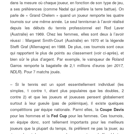
dans la mesure où chaque joueur, en fonction de son type de jeu,
a ses préférences (comme Nadal qui préfère la terre battue). On
parle de « Grand Chelem » quand un joueur remporte les quatre
tournois sur une même année. Le seul tennisman à l’avoir réalisé
depuis les débuts du tennis professionnel est Rod Laver
(Australie) en 1969. Chez les femmes, elles sont deux à l’avoir
réussi : Margaret Smith-Court (Australie) en 1970 et la légende
Steffi Graf (Allemagne) en 1988. De plus, ces tournois sont ceux
qui rapportent le plus de points au classement (voir ci-après), et
bien sûr le plus d’argent. Par exemple, le vainqueur de Roland
Garros remporte la bagatelle de 2,1 millions d’euros (
en 2017,
NDLR
). Pour 7 matchs joués.
– Si le tennis est un sport essentiellement individuel (les
simples, 1 contre 1, étant plus populaires que les doubles, 2
contre 2) et que les joueurs et joueuses pensent globalement
surtout à leur gueule (pas de polémique), il existe quelques
compétitions par équipe nationale. Parmi elles, la
Coupe Davis
pour les hommes et la
Fed Cup
pour les femmes. Ces tournois,
en équipe donc, sont tellement importants pour les meilleurs
joueurs que la plupart du temps, ils préfèrent ne pas la jouer, au