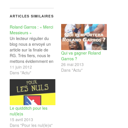
ARTICLES SIMILAIRES
Roland Garros : « Merci
Messieurs »
Un lecteur régulier du
blog nous a envoyé un
article sur la finale de
Qui va gagner Roland
RG. Très fiers, nous le
Garros ?
mettons évidemment en
26 mai 2013
ligne, donc n'hésitez pas
11 juin 2012
Dans "Actu"
à en faire autant ! "Un
Dans "Actu"
petit mot à la
communauté du Yaourt
du Sport pour exprimer
mon admiration aux
deux joueurs de tennis…
Le quidditch pour les
nul(le)s
15 avril 2013
Dans "Pour les nul(le)s"