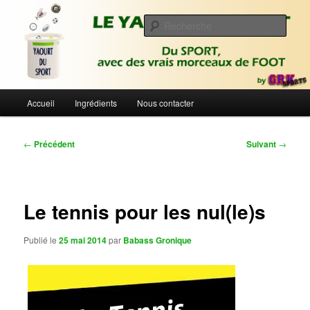
Aller
Du sport avec des vrais morceaux de foot | Gronique's Sports Blog
au
Rech
contenu
principal
Le Yaourt du Sport
Menu
Accueil
Ingrédients
Nous contacter
principal
Navigation
←
Précédent
Suivant
→
des
articles
Le tennis pour les nul(le)s
Publié le
25 mai 2014
par
Babass Gronique