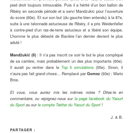
pied droit toujours introuvable. Puis il a hérité d’un bon ballon de
Ribéry en seconde période et a servi Mandzukic pour l’ouverture
du score (60e). Et sur son but (du gauche bien entendu) à la 87e,
suite à une talonnade astucieuse de Ribéry, il a pris Weidenfeller
à contre-pied d’un ras-de-terre astucieux et a libéré son équipe.
L’homme le plus détesté de Bavière l’an dernier devient le plus
adulé !
Mandžukić (6)
: Il n’a pas inscrit ce soir le but le plus compliqué
de sa carrière, mais probablement un des plus importants (60e).
Il aurait pu rentrer dans le
Top 5 simulations
(55e). Sinon, il
n’aura pas fait grand chose… Remplacé par
Gomez
(93e) : Mario
Bros.
Et vous, vous auriez mis les mêmes notes ? Dites-le en
commentaire, ou rejoignez-nous sur
la page facebook du Yaourt
du Sport
ou sur
le compte Twitter du Yaourt du Sport
!
J. & B.
PARTAGER :