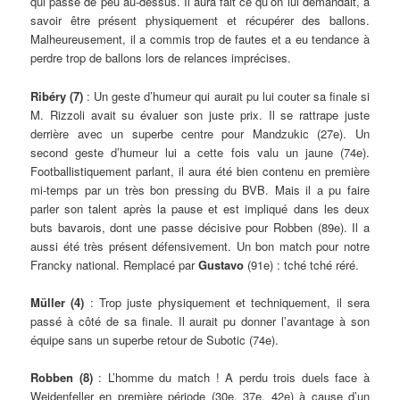
qui passe de peu au-dessus. Il aura fait ce qu’on lui demandait, à
savoir être présent physiquement et récupérer des ballons.
Malheureusement, il a commis trop de fautes et a eu tendance à
perdre trop de ballons lors de relances imprécises.
Ribéry (7)
: Un geste d’humeur qui aurait pu lui couter sa finale si
M. Rizzoli avait su évaluer son juste prix. Il se rattrape juste
derrière avec un superbe centre pour Mandzukic (27e). Un
second geste d’humeur lui a cette fois valu un jaune (74e).
Footballistiquement parlant, il aura été bien contenu en première
mi-temps par un très bon pressing du BVB. Mais il a pu faire
parler son talent après la pause et est impliqué dans les deux
buts bavarois, dont une passe décisive pour Robben (89e). Il a
aussi été très présent défensivement. Un bon match pour notre
Francky national. Remplacé par
Gustavo
(91e) : tché tché réré.
Müller (4)
: Trop juste physiquement et techniquement, il sera
passé à côté de sa finale. Il aurait pu donner l’avantage à son
équipe sans un superbe retour de Subotic (74e).
Robben (8)
: L’homme du match ! A perdu trois duels face à
Weidenfeller en première période (30e, 37e, 42e) à cause d’un