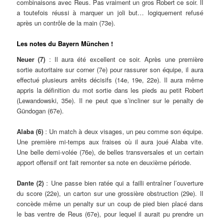
combinaisons avec Reus. Pas vraiment un gros Robert ce soir. Il
a toutefois réussi à marquer un joli but… logiquement refusé
après un contrôle de la main (73e).
Les notes du Bayern München !
Neuer (7)
: Il aura été excellent ce soir. Après une première
sortie autoritaire sur corner (7e) pour rassurer son équipe, il aura
effectué plusieurs arrêts décisifs (14e, 19e, 22e). Il aura même
appris la définition du mot sortie dans les pieds au petit Robert
(Lewandowski, 35e). Il ne peut que s’incliner sur le penalty de
Gündogan (67e).
Alaba (6)
: Un match à deux visages, un peu comme son équipe.
Une première mi-temps aux fraises où il aura joué Alaba vite.
Une belle demi-volée (76e), de belles transversales et un certain
apport offensif ont fait remonter sa note en deuxième période.
Dante (2)
: Une passe bien ratée qui a failli entraîner l’ouverture
du score (22e), un carton sur une grossière obstruction (29e). Il
concède même un penalty sur un coup de pied bien placé dans
le bas ventre de Reus (67e), pour lequel il aurait pu prendre un