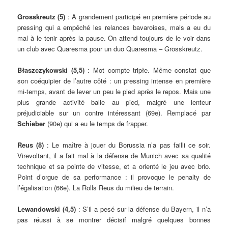
Grosskreutz (5)
: A grandement participé en première période au
pressing qui a empêché les relances bavaroises, mais a eu du
mal à le tenir après la pause. On attend toujours de le voir dans
un club avec Quaresma pour un duo Quaresma – Grosskreutz.
Błaszczykowski (5,5)
: Mot compte tripłe. Même constat que
son coéquipier de l’autre côté : un pressing intense en première
mi-temps, avant de lever un peu le pied après le repos. Mais une
plus grande activité balle au pied, malgré une lenteur
préjudiciable sur un contre intéressant (69e). Remplacé par
Schieber
(90e) qui a eu le temps de frapper.
Reus (8)
: Le maître à jouer du Borussia n’a pas failli ce soir.
Virevoltant, il a fait mal à la défense de Munich avec sa qualité
technique et sa pointe de vitesse, et a orienté le jeu avec brio.
Point d’orgue de sa performance : il provoque le penalty de
l’égalisation (66e). La Rolls Reus du milieu de terrain.
Lewandowski (4,5)
: S’il a pesé sur la défense du Bayern, il n’a
pas réussi à se montrer décisif malgré quelques bonnes