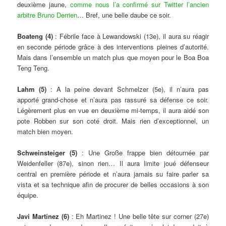
deuxième jaune,
comme nous l’a confirmé sur Twitter l’ancien
arbitre Bruno Derrien
… Bref, une belle daube ce soir.
Boateng (4)
: Fébrile face à Lewandowski (13e), il aura su réagir
en seconde période grâce à des interventions pleines d’autorité.
Mais dans l’ensemble un match plus que moyen pour le Boa Boa
Teng Teng.
Lahm (5)
: A la peine devant Schmelzer (5e), il n’aura pas
apporté grand-chose et n’aura pas rassuré sa défense ce soir.
Légèrement plus en vue en deuxième mi-temps, il aura aidé son
pote Robben sur son coté droit. Mais rien d’exceptionnel, un
match bien moyen.
Schweinsteiger (5)
: Une Große frappe bien détournée par
Weidenfeller (87e), sinon rien… Il aura limite joué défenseur
central en première période et n’aura jamais su faire parler sa
vista et sa technique afin de procurer de belles occasions à son
équipe.
Javi Martínez (6)
: Eh Martinez ! Une belle tête sur corner (27e)