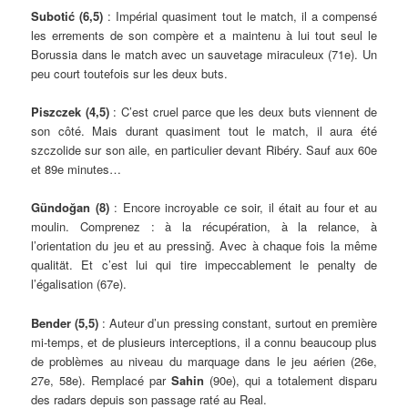
Subotić (6,5)
: Impérial quasiment tout le match, il a compensé
les errements de son compère et a maintenu à lui tout seul le
Borussia dans le match avec un sauvetage miraculeux (71e). Un
peu court toutefois sur les deux buts.
Piszczek (4,5)
: C’est cruel parce que les deux buts viennent de
son côté. Mais durant quasiment tout le match, il aura été
szczolide sur son aile, en particulier devant Ribéry. Sauf aux 60e
et 89e minutes…
Gündoğan (8)
: Encore incroyable ce soir, il était au four et au
moulin. Comprenez : à la récupération, à la relance, à
l’orientation du jeu et au pressinğ. Avec à chaque fois la même
qualität. Et c’est lui qui tire impeccablement le penalty de
l’égalisation (67e).
Bender (5,5)
: Auteur d’un pressing constant, surtout en première
mi-temps, et de plusieurs interceptions, il a connu beaucoup plus
de problèmes au niveau du marquage dans le jeu aérien (26e,
27e, 58e). Remplacé par
Sahin
(90e), qui a totalement disparu
des radars depuis son passage raté au Real.