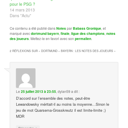
pour le PSG ?
14 mars 2013
Dans "Actu"
Ce contenu a été publié dans
Notes
par
Babass Gronique
, et
marqué avec
dortmund bayern
,
finale
,
ligue des champions
,
notes
des joueurs
. Mettez-le en favori avec son
permalien
.
2 RÉFLEXIONS SUR «
DORTMUND – BAYERN : LES NOTES DES JOUEURS
»
Le
25 juillet 2013 à 23:55
,
dylan59
a dit :
D’accord sur l’ensemble des notes, peut-être
Lewandowsky méritait-il au moins la moyenne…Sinon le
jeu de mot Quarsema-Grosskreutz il est limite-limite ;)
MDR
↓