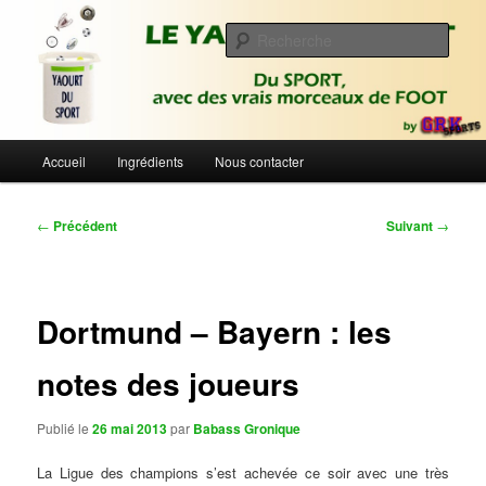
Aller
Du sport avec des vrais morceaux de foot | Gronique's Sports Blog
au
Rech
contenu
principal
Le Yaourt du Sport
Menu
Accueil
Ingrédients
Nous contacter
principal
Navigation
←
Précédent
Suivant
→
des
articles
Dortmund – Bayern : les
notes des joueurs
Publié le
26 mai 2013
par
Babass Gronique
La Ligue des champions s’est achevée ce soir avec une très