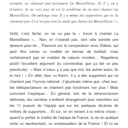
exemple, ne chantait pas forcément La Marseillaise. Et il y en a
d’autres. Je ne vois pas où est le problème de ne pas chanter La
Marseillaise. On mélange tout. Il y a même des supporters qui ne la
chantent pas. Ce n’est pas tout le stade qui chante La Marseillaise ! »
Voilà, c’est lâché, on ne va pas te « forcer à chanter La
Marseillaise »… Non, on n’oserait pas, tant cela semble une
épreuve pour toi… Passons sur la comparaison avec Zidane, qui
peut être certes un modèle en termes de football, mais
certainement pas en matière de valeurs morales… Regardons
plutôt l’excellent argument (tu conviendras que ça fait un peu
persécuté) : « Mais m’sieur, y a pas que moi, les autres aussi, ils
le font ! » En effet, bien vu Karim, il y a des supporters qui ne
chantent pas l’hymne national. J’ajouterais même que, chez eux,
les téléspectateurs ne chantent pas forcément non plus ! Mais
comment t’expliquer… En général, lors de la retransmission
télévisée, les caméras s’arrêtent étrangement plus volontiers sur
les 11 joueurs de l’équipe que sur les quelques dizaines de
milliers de supporters… Et oui, on en revient à la même chose :
quand tu portes le maillot de l’équipe de France, tu es en quelque
sorte un représentant, un ambassadeur de la France ! Et tu es