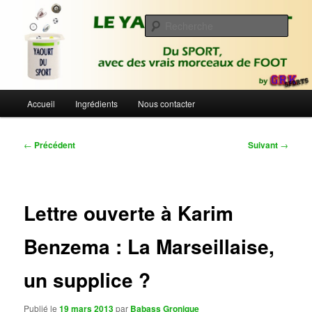
Aller
Du sport avec des vrais morceaux de foot | Gronique's Sports Blog
au
Rech
contenu
principal
Le Yaourt du Sport
Menu
Accueil
Ingrédients
Nous contacter
principal
Navigation
←
Précédent
Suivant
→
des
articles
Lettre ouverte à Karim
Benzema : La Marseillaise,
un supplice ?
Publié le
19 mars 2013
par
Babass Gronique