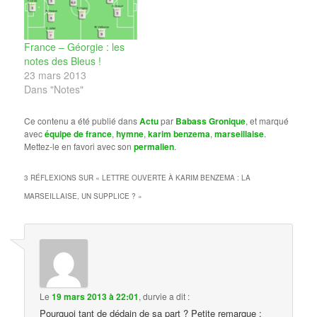
buts en Bleu et
penchons-nous sur ce
qu'il faut retenir…
France – Géorgie : les
notes des Bleus !
23 mars 2013
Dans "Notes"
Ce contenu a été publié dans
Actu
par
Babass Gronique
, et marqué
avec
équipe de france
,
hymne
,
karim benzema
,
marseillaise
.
Mettez-le en favori avec son
permalien
.
3 RÉFLEXIONS SUR «
LETTRE OUVERTE À KARIM BENZEMA : LA
MARSEILLAISE, UN SUPPLICE ?
»
Le
19 mars 2013 à 22:01
,
durvie
a dit :
Pourquoi tant de dédain de sa part ? Petite remarque :