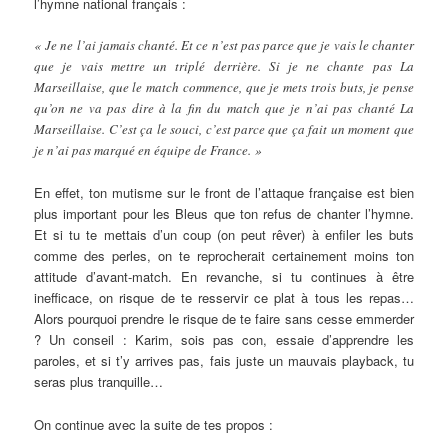
l’hymne national français :
« Je ne l’ai jamais chanté. Et ce n’est pas parce que je vais le chanter
que je vais mettre un triplé derrière. Si je ne chante pas La
Marseillaise, que le match commence, que je mets trois buts, je pense
qu’on ne va pas dire à la fin du match que je n’ai pas chanté La
Marseillaise. C’est ça le souci, c’est parce que ça fait un moment que
je n’ai pas marqué en équipe de France. »
En effet, ton mutisme sur le front de l’attaque française est bien
plus important pour les Bleus que ton refus de chanter l’hymne.
Et si tu te mettais d’un coup (on peut rêver) à enfiler les buts
comme des perles, on te reprocherait certainement moins ton
attitude d’avant-match. En revanche, si tu continues à être
inefficace, on risque de te resservir ce plat à tous les repas…
Alors pourquoi prendre le risque de te faire sans cesse emmerder
? Un conseil : Karim, sois pas con, essaie d’apprendre les
paroles, et si t’y arrives pas, fais juste un mauvais playback, tu
seras plus tranquille…
On continue avec la suite de tes propos :