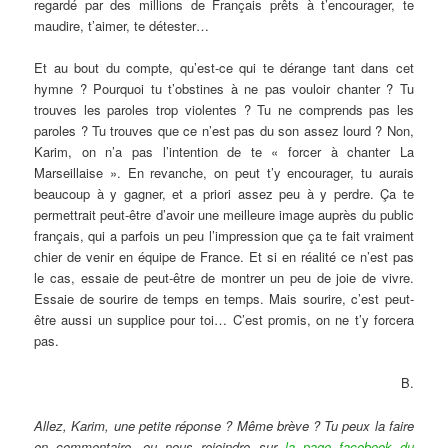
regardé par des millions de Français prêts à t’encourager, te
maudire, t’aimer, te détester…
Et au bout du compte, qu’est-ce qui te dérange tant dans cet
hymne ? Pourquoi tu t’obstines à ne pas vouloir chanter ? Tu
trouves les paroles trop violentes ? Tu ne comprends pas les
paroles ? Tu trouves que ce n’est pas du son assez lourd ? Non,
Karim, on n’a pas l’intention de te « forcer à chanter La
Marseillaise ». En revanche, on peut t’y encourager, tu aurais
beaucoup à y gagner, et a priori assez peu à y perdre. Ça te
permettrait peut-être d’avoir une meilleure image auprès du public
français, qui a parfois un peu l’impression que ça te fait vraiment
chier de venir en équipe de France. Et si en réalité ce n’est pas
le cas, essaie de peut-être de montrer un peu de joie de vivre.
Essaie de sourire de temps en temps. Mais sourire, c’est peut-
être aussi un supplice pour toi… C’est promis, on ne t’y forcera
pas.
B.
Allez, Karim, une petite réponse ? Même brève ? Tu peux la faire
en commentaire, ou nous rejoindre sur
la page facebook du