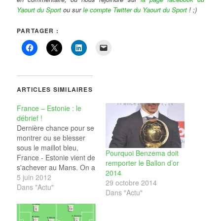
Yaourt du Sport
ou sur
le compte Twitter du Yaourt du Sport
! ;)
PARTAGER :
ARTICLES SIMILAIRES
France – Estonie : le
débrief !
Dernière chance pour se
montrer ou se blesser
sous le maillot bleu,
Pourquoi Benzema doit
France - Estonie vient de
remporter le Ballon d’or
s'achever au Mans. On a
2014
infligé une sacrée
5 juin 2012
29 octobre 2014
correction à cette
Dans "Actu"
Dans "Actu"
redoutable équipe !
Allez, ne boudons pas
notre plaisir de voir des