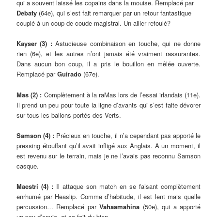
qui a souvent laissé les copains dans la mouise. Remplacé par
Debaty
(64e), qui s’est fait remarquer par un retour fantastique
couplé à un coup de coude magistral. Un ailier refoulé?
Kayser (3) :
Astucieuse combinaison en touche, qui ne donne
rien (6e), et les autres n’ont jamais été vraiment rassurantes.
Dans aucun bon coup, il a pris le bouillon en mêlée ouverte.
Remplacé par
Guirado
(67e).
Mas (2) :
Complètement à la raMas lors de l’essai irlandais (11e).
Il prend un peu pour toute la ligne d’avants qui s’est faite dévorer
sur tous les ballons portés des Verts.
Samson (4) :
Précieux en touche, il n’a cependant pas apporté le
pressing étouffant qu’il avait infligé aux Anglais. A un moment, il
est revenu sur le terrain, mais je ne l’avais pas reconnu Samson
casque.
Maestri (4) :
Il attaque son match en se faisant complètement
enrhumé par Heaslip. Comme d’habitude, il est lent mais quelle
percussion… Remplacé par
Vahaamahina
(50e), qui a apporté
un peu d’envie, et ça fait du bien.