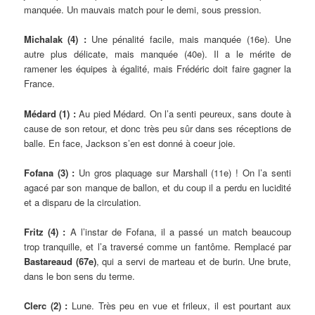
manquée. Un mauvais match pour le demi, sous pression.
Michalak (4) :
Une pénalité facile, mais manquée (16e). Une
autre plus délicate, mais manquée (40e). Il a le mérite de
ramener les équipes à égalité, mais Frédéric doit faire gagner la
France.
Médard (1) :
Au pied Médard. On l’a senti peureux, sans doute à
cause de son retour, et donc très peu sûr dans ses réceptions de
balle. En face, Jackson s’en est donné à coeur joie.
Fofana (3) :
Un gros plaquage sur Marshall (11e) ! On l’a senti
agacé par son manque de ballon, et du coup il a perdu en lucidité
et a disparu de la circulation.
Fritz (4) :
A l’instar de Fofana, il a passé un match beaucoup
trop tranquille, et l’a traversé comme un fantôme. Remplacé par
Bastareaud (67e)
, qui a servi de marteau et de burin. Une brute,
dans le bon sens du terme.
Clerc (2) :
Lune. Très peu en vue et frileux, il est pourtant aux