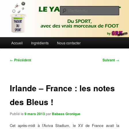
Aller
Du sport avec des vrais morceaux de foot | Gronique's Sports Blog
au
Rech
contenu
principal
Le Yaourt du Sport
Menu
Accueil
Ingrédients
Nous contacter
principal
Navigation
←
Précédent
Suivant
→
des
articles
Irlande – France : les notes
des Bleus !
Publié le
9 mars 2013
par
Babass Gronique
Cet après-midi à l’Aviva Stadium, le XV de France avait la