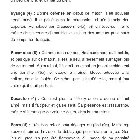
Nyanga (4) :
Bonne défense en début de match. Peu souvent
servi lancé, il a peiné dans la percussion et n’a jamais rien
apporter. Remplacé par
Claassen
(54e), vif en touche. Il a le
mérite de se rendre disponible, et est un des acteurs principaux
du temps fort français.
Picamoles (8) :
Comme son numéro. Heureusement qu’il est là,
et pas que sur ce match. Il est le seul à réellement surnager lors
de ce tournoi. Aujourd’hui, il inscrit un essai en jouant rapidement
une pénalité (75e), et sauve la maison bleue, adossée à la
colline, dans la foulée. Ce n’était pas à lui d’être là, mais il faut
croire qu’il était partout.
Dusautoir (4) :
Ce n’est plus le Thierry qu’on a connu et tant
aimé, mais il fait peur et ça se sent. Sa présence est rassurante,
même si il manque de volume de jeu depuis son retour.
Parra (4) :
Très bon retour pour dégager du pied (9e). Mais trop
souvent loin de la zone de déblayage pour relancer le jeu. Son
jeu au pied n’a pas été flamboyant, à l’image de sa pénalité