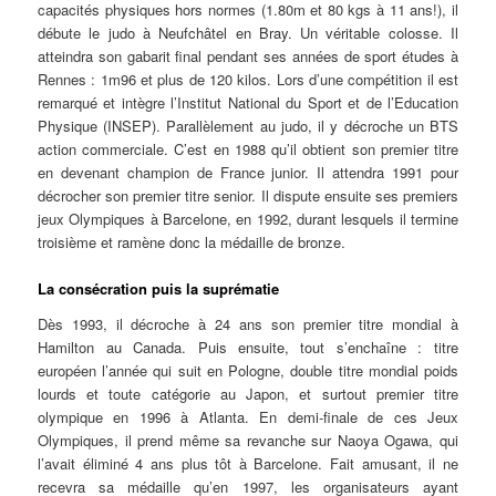
capacités physiques hors normes (1.80m et 80 kgs à 11 ans!), il
débute le judo à Neufchâtel en Bray. Un véritable colosse. Il
atteindra son gabarit final pendant ses années de sport études à
Rennes : 1m96 et plus de 120 kilos. Lors d’une compétition il est
remarqué et intègre l’Institut National du Sport et de l’Education
Physique (INSEP). Parallèlement au judo, il y décroche un BTS
action commerciale. C’est en 1988 qu’il obtient son premier titre
en devenant champion de France junior. Il attendra 1991 pour
décrocher son premier titre senior. Il dispute ensuite ses premiers
jeux Olympiques à Barcelone, en 1992, durant lesquels il termine
troisième et ramène donc la médaille de bronze.
La consécration puis la suprématie
Dès 1993, il décroche à 24 ans son premier titre mondial à
Hamilton au Canada. Puis ensuite, tout s’enchaîne : titre
européen l’année qui suit en Pologne, double titre mondial poids
lourds et toute catégorie au Japon, et surtout premier titre
olympique en 1996 à Atlanta. En demi-finale de ces Jeux
Olympiques, il prend même sa revanche sur Naoya Ogawa, qui
l’avait éliminé 4 ans plus tôt à Barcelone. Fait amusant, il ne
recevra sa médaille qu’en 1997, les organisateurs ayant