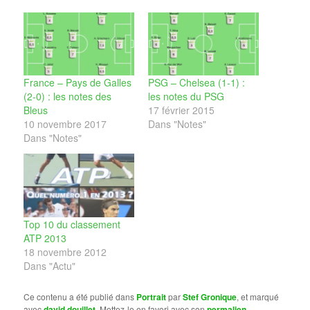
France – Pays de Galles
PSG – Chelsea (1-1) :
(2-0) : les notes des
les notes du PSG
Bleus
17 février 2015
10 novembre 2017
Dans "Notes"
Dans "Notes"
Top 10 du classement
ATP 2013
18 novembre 2012
Dans "Actu"
Ce contenu a été publié dans
Portrait
par
Stef Gronique
, et marqué
avec
david douillet
. Mettez-le en favori avec son
permalien
.