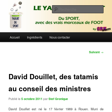
Aller
Du sport avec des vrais morceaux de foot | Gronique's Sports Blog
au
Rech
contenu
principal
Le Yaourt du Sport
Menu
Accueil
Ingrédients
Nous contacter
principal
Navigation
Suivant
→
des
articles
David Douillet, des tatamis
au conseil des ministres
Publié le
5 octobre 2011
par
Stef Gronique
David Douillet est né le 17 février 1969 à Rouen. Muni de