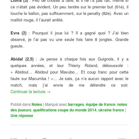
Lloris (3)
: Peu de choses à faire, et il ne l’a pas fait, même si
ce n’était pas évident. Un peu tendre sur le premier but (61e), il
touche le ballon, pas suffisamment, sur le penalty (82e). Avec un
maillot rouge, il l’aurait arrêté.
Evra (2)
: Pourquoi il joue lui ? Il a gagné quoi ? J’ai bien
observé, je l’ai pas vu une seule fois faire 8 jongles. Grande
gueule.
Abidal (2,5)
: Je pense à chaque fois aux Guignols, il y a
quelques années, et leur Thierry Roland, déboussolé :
« Abidoul… Abidoul pour Mavubo… Et coup franc pour cette
faute sur Macumba ! »… Je sais, ça n’a aucun rapport avec le
match, mais j’ai envie de me détendre ce soir.
Continuer la lecture
→
Publié dans
Notes
|
Marqué avec
barrages
,
équipe de france
,
notes
des joueurs
,
qualifications coupe du monde 2014
,
ukraine france
|
Une
réponse