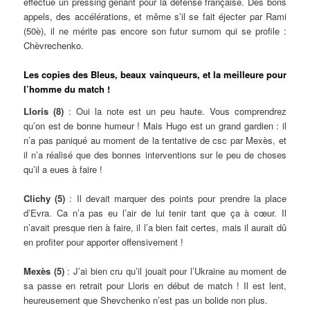
effectué un pressing gênant pour la défense française. Des bons
appels, des accélérations, et même s’il se fait éjecter par Rami
(50è), il ne mérite pas encore son futur surnom qui se profile :
Chèvrechenko.
Les copies des Bleus, beaux vainqueurs, et la meilleure pour
l’homme du match !
Lloris (8)
: Oui la note est un peu haute. Vous comprendrez
qu’on est de bonne humeur ! Mais Hugo est un grand gardien : il
n’a pas paniqué au moment de la tentative de csc par Mexès, et
il n’a réalisé que des bonnes interventions sur le peu de choses
qu’il a eues à faire !
Clichy (5)
: Il devait marquer des points pour prendre la place
d’Evra. Ca n’a pas eu l’air de lui tenir tant que ça à cœur. Il
n’avait presque rien à faire, il l’a bien fait certes, mais il aurait dû
en profiter pour apporter offensivement !
Mexès (5)
: J’ai bien cru qu’il jouait pour l’Ukraine au moment de
sa passe en retrait pour Lloris en début de match ! Il est lent,
heureusement que Shevchenko n’est pas un bolide non plus.