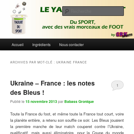
Aller
Aller
Du sport avec des vrais morceaux de foot | Gronique's Sports Blog
au
au
Rech
contenu
contenu
principal
secondaire
Le Yaourt du Sport
Menu
Accueil
Ingrédients
Nous contacter
principal
ARCHIVES PAR MOT-CLÉ :
UKRAINE FRANCE
Ukraine – France : les notes
1
des Bleus !
Publié le
15 novembre 2013
par
Babass Gronique
Toute la France du foot, et même toute la France tout court, voire
la planète entière, a retenu son souffle ce soir. Les Bleus jouaient
la première manche de leur match couperet contre l’Ukraine,
qualificatif, mais aussi éliminatoire, pour la Coupe du monde