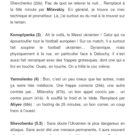
Shevchenko (22è). Pas de quoi se relever la nuit… Remplacé à
la 59è minute par
Milevskiy
. En général, je trouve ce mec
technique et prometteur. Là, j’ai surtout eu du mal à le trouver sur
le terrain.
Konoplyanka (3)
: Ah le voilà, le Messi ukrainien ! Celui qui va
époustoufler tout le football européen ! Sur ce match, il a surtout
fait soupirer le football ukrainien… Dynamique, mais
physiquement à la rue, en particulier face à Debuchy, il s’est
aussi fait remarquer avec des frappes grotesques, dont une qui a
fini en touche. Ouais, en touche. On a frôlé le csc même.
Yarmolenko (4)
: Bon, c’est un peu mieux que les autres, mais
ça reste très médiocre. Une frappe correcte (24è), une autre
contrée par… Milevskiy (67è), un bon appel conclu par… un
centre pourri (41è). A soufflé le froid et le tiède. Remplacé par
Aliyev
(68è) : un footing de 25 minutes, un bon corner, un coup
franc à l’ouest.
Shevchenko (5.5)
: Sans doute l’Ukrainien le plus dangereux en
attaque. Sans avoir été une menace permanente, il aura souvent