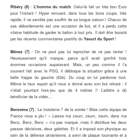
Ribéry (8)
:
L’homme du match
. Celui-là fait un très bon Euro
pour l’instant ! Hyper remuant, dans tous les bons coups, très
rapide, il ne semble pas souffrir de sa longue saison ! Chacun de
ses débordements est une occasion de but, et il a perdu cette
vilaine habitude de garder le ballon à tout prix. Il doit être boosté
par les récents commentaires positifs du
Yaourt du Sport
!
Ménez (7)
: On ne peut pas lui reprocher de ne pas tenter !
Heureusement qu’il marque, parce qu’il avait goinfré trois
énormes occasions auparavant. Mais, un peu comme il l’a
souvent fait avec le PSG, il débloque la situation grâce à une
belle frappe du gauche (52è). Du coup on lui pardonne tout.
Même le faux espoir qu’il nous a donné avec son but refusé : il
n’était pourtant hors-jeu que de 4 mètres !! L’arbitre a dû
bénéficier de la vidéo…
Benzema (7)
: Le troisième 7 de la soirée ! Mais cette équipe de
France nous a plu ! « Laisse ma zeum, zeum, zeum, dans ma
Benz, Benz, Benz » n’a pas marqué, mais il distribue les deux
passes décisives, deux galettes. Et il a imposé son physique au
sein de la défense ukrainienne, a servi de plaque tournante et a