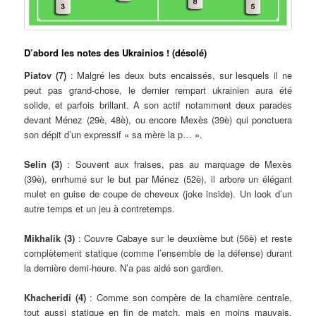
D’abord les notes des Ukrainios ! (désolé)
Piatov (7)
: Malgré les deux buts encaissés, sur lesquels il ne
peut pas grand-chose, le dernier rempart ukrainien aura été
solide, et parfois brillant. A son actif notamment deux parades
devant Ménez (29è, 48è), ou encore Mexès (39è) qui ponctuera
son dépit d’un expressif « sa mère la p… ».
Selin (3)
: Souvent aux fraises, pas au marquage de Mexès
(39è), enrhumé sur le but par Ménez (52è), il arbore un élégant
mulet en guise de coupe de cheveux (joke inside). Un look d’un
autre temps et un jeu à contretemps.
Mikhalik (3)
: Couvre Cabaye sur le deuxième but (56è) et reste
complètement statique (comme l’ensemble de la défense) durant
la dernière demi-heure. N’a pas aidé son gardien.
Khacheridi (4)
: Comme son compère de la charnière centrale,
tout aussi statique en fin de match, mais en moins mauvais.