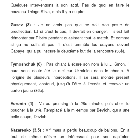
Quelques interventions à son actif. Pas de quoi en faire le
nouveau Thiago Silva, mais il y a eu pire.
Gusev (3)
: Je ne crois pas que ce soit son poste de
prédilection. Et si c’est le cas, il devrait en changer. Il s’est fait
démonter par Ribéry pendant quasiment tout le match. Et comme
si ça ne suffisait pas, il s’est emmêlé les crayons devant
Cabaye, qui a pu inscrire le deuxième but de la rencontre (56è).
Tymoshchuk (6)
: Pas chiant à écrire son nom à lui… Sinon, il
aura sans doute été le meilleur Ukrainien dans le champ. A
l’origine de plusieurs interceptions, il se sera montré présent
physiquement, costaud, jusqu’à l’être à l’excès et recevoir un
carton jaune (86è).
Voronin (4)
: Va au pressing à la 28è minute, puis chez le
boucher à la 31è. Remplacé à la mi-temps par
Devich
, qui a une
belle coupe, Devich.
Nazarenko (3.5)
: Vif mais a perdu beaucoup de ballons. En a
tout de même délivré un intéressant pour son capitaine