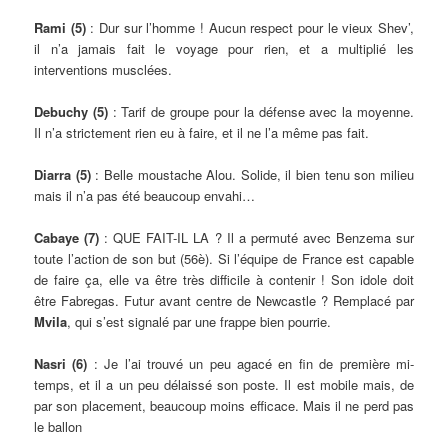
Rami (5)
: Dur sur l’homme ! Aucun respect pour le vieux Shev’,
il n’a jamais fait le voyage pour rien, et a multiplié les
interventions musclées.
Debuchy (5)
: Tarif de groupe pour la défense avec la moyenne.
Il n’a strictement rien eu à faire, et il ne l’a même pas fait.
Diarra (5)
: Belle moustache Alou. Solide, il bien tenu son milieu
mais il n’a pas été beaucoup envahi…
Cabaye (7)
: QUE FAIT-IL LA ? Il a permuté avec Benzema sur
toute l’action de son but (56è). Si l’équipe de France est capable
de faire ça, elle va être très difficile à contenir ! Son idole doit
être Fabregas. Futur avant centre de Newcastle ? Remplacé par
Mvila
, qui s’est signalé par une frappe bien pourrie.
Nasri (6)
: Je l’ai trouvé un peu agacé en fin de première mi-
temps, et il a un peu délaissé son poste. Il est mobile mais, de
par son placement, beaucoup moins efficace. Mais il ne perd pas
le ballon