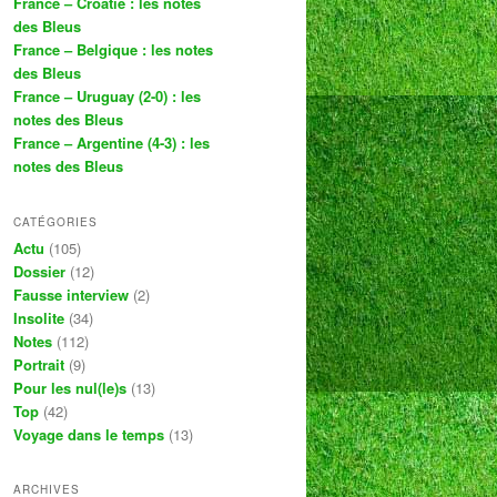
France – Croatie : les notes
des Bleus
France – Belgique : les notes
des Bleus
France – Uruguay (2-0) : les
notes des Bleus
France – Argentine (4-3) : les
notes des Bleus
CATÉGORIES
Actu
(105)
Dossier
(12)
Fausse interview
(2)
Insolite
(34)
Notes
(112)
Portrait
(9)
Pour les nul(le)s
(13)
Top
(42)
Voyage dans le temps
(13)
ARCHIVES