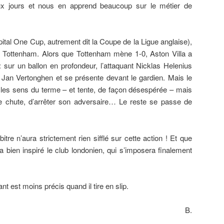
eux jours et nous en apprend beaucoup sur le métier de
tal One Cup, autrement dit la Coupe de la Ligue anglaise),
t Tottenham. Alors que Tottenham mène 1-0, Aston Villa a
: sur un ballon en profondeur, l’attaquant Nicklas Helenius
 Jan Vertonghen et se présente devant le gardien. Mais le
les sens du terme – et tente, de façon désespérée – mais
be chute, d’arrêter son adversaire… Le reste se passe de
tre n’aura strictement rien sifflé sur cette action ! Et que
ra bien inspiré le club londonien, qui s’imposera finalement
nt est moins précis quand il tire en slip.
B.