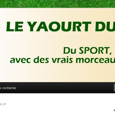
ux de foot | Gronique's Sports Blog
Sport
s contacter
SLIP