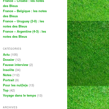
France – Croatie : les notes
des Bleus
France – Belgique : les notes
des Bleus
France – Uruguay (2-0) : les
notes des Bleus
France – Argentine (4-3) : les
notes des Bleus
CATÉGORIES
Actu
(105)
Dossier
(12)
Fausse interview
(2)
Insolite
(34)
Notes
(112)
Portrait
(9)
Pour les nul(le)s
(13)
Top
(42)
Voyage dans le temps
(13)
ARCHIVES