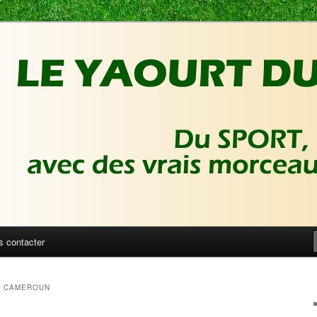
ux de foot | Gronique's Sports Blog
Sport
s contacter
E CAMEROUN