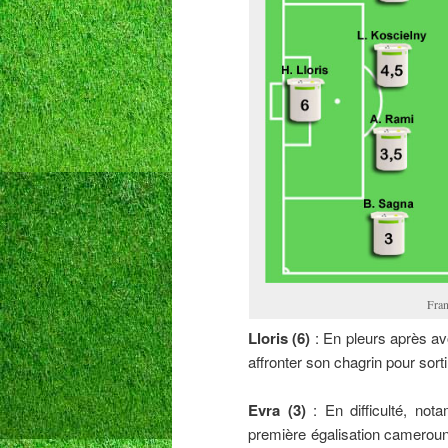
Fran
Lloris (6)
: En pleurs après avoi
affronter son chagrin pour sort
Evra (3)
: En difficulté, not
première égalisation camerouna