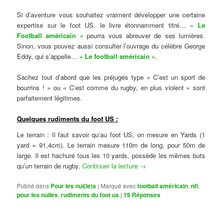
Si d’aventure vous souhaitez vraiment développer une certaine
expertise sur le foot US, le livre étonnamment titré…
« Le
Football américain »
pourra vous abreuver de ses lumières.
Sinon, vous pouvez aussi consulter l’ouvrage du célèbre George
Eddy, qui s’appelle…
« Le football américain »
.
Sachez tout d’abord que les préjugés type « C’est un sport de
bourrins ! » ou « C’est comme du rugby, en plus violent » sont
parfaitement légitimes.
Quelques rudiments du foot US :
Le terrain : Il faut savoir qu’au foot US, on mesure en Yards (1
yard = 91,4cm). Le terrain mesure 110m de long, pour 50m de
large. Il est hachuré tous les 10 yards, possède les mêmes buts
qu’un terrain de rugby.
Continuer la lecture
→
Publié dans
Pour les nul(le)s
|
Marqué avec
football américain
,
nfl
,
pour les nulles
,
rudiments du foot us
|
19
Réponses