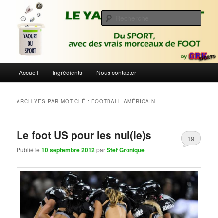
Aller
Aller
Du sport avec des vrais morceaux de foot | Gronique's Sports Blog
au
au
Rech
contenu
contenu
principal
secondaire
Le Yaourt du Sport
Menu
Accueil
Ingrédients
Nous contacter
principal
ARCHIVES PAR MOT-CLÉ :
FOOTBALL AMÉRICAIN
Le foot US pour les nul(le)s
19
Publié le
10 septembre 2012
par
Stef Gronique