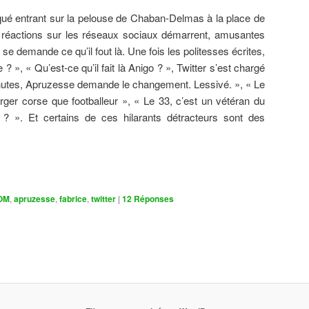
oqué entrant sur la pelouse de Chaban-Delmas à la place de
 réactions sur les réseaux sociaux démarrent, amusantes
 se demande ce qu’il fout là. Une fois les politesses écrites,
e ? », « Qu’est-ce qu’il fait là Anigo ? », Twitter s’est chargé
nutes, Apruzesse demande le changement. Lessivé. », « Le
ger corse que footballeur », « Le 33, c’est un vétéran du
? ». Et certains de ces hilarants détracteurs sont des
OM
,
apruzesse
,
fabrice
,
twitter
|
12
Réponses