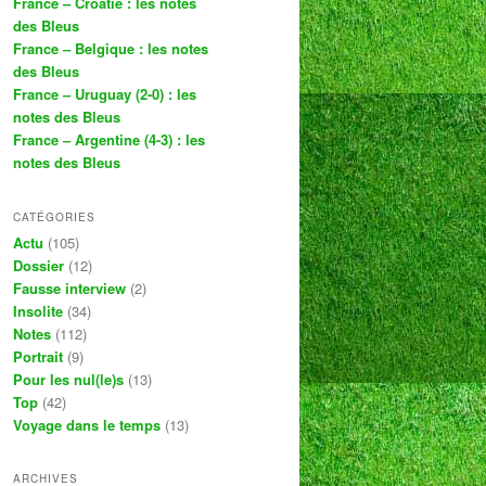
France – Croatie : les notes
des Bleus
France – Belgique : les notes
des Bleus
France – Uruguay (2-0) : les
notes des Bleus
France – Argentine (4-3) : les
notes des Bleus
CATÉGORIES
Actu
(105)
Dossier
(12)
Fausse interview
(2)
Insolite
(34)
Notes
(112)
Portrait
(9)
Pour les nul(le)s
(13)
Top
(42)
Voyage dans le temps
(13)
ARCHIVES