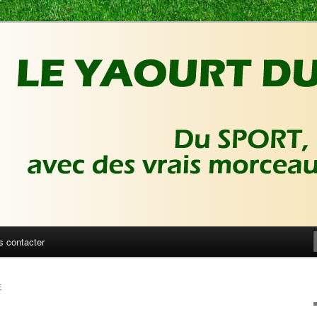
ux de foot | Gronique's Sports Blog
Sport
s contacter
E