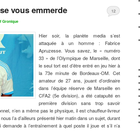
sse vous emmerde
12
f Gronique
Hier soir, la planète media s’est
attaquée à un homme : Fabrice
Apruzesse. Vous savez, le « numéro
33 » de l’Olympique de Marseille, dont
le seul tort est d’être entré en jeu hier à
la 73e minute de Bordeaux-OM. Cet
amateur de 27 ans, jouant d’ordinaire
dans l’équipe réserve de Marseille en
CFA2 (5e division), a été catapulté en
première division sans trop savoir
onnel, n’en a même pas le physique, il est chauffeur-livreur
ous l’a d’ailleurs présenté hier matin dans un sujet, durant
ui demande à l’entraînement à quel poste il joue et s’il n’a