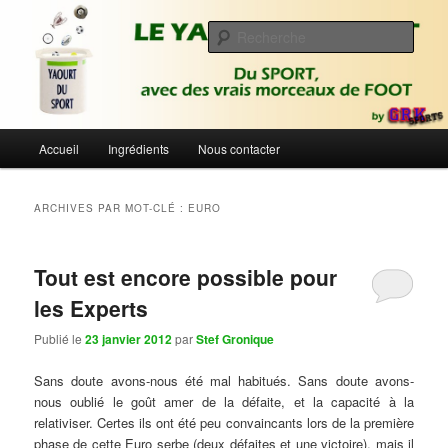
Aller
Aller
Du sport avec des vrais morceaux de foot | Gronique's Sports Blog
au
au
Rech
contenu
contenu
principal
secondaire
Le Yaourt du Sport
Menu
Accueil
Ingrédients
Nous contacter
principal
ARCHIVES PAR MOT-CLÉ :
EURO
Tout est encore possible pour
les Experts
Publié le
23 janvier 2012
par
Stef Gronique
Sans doute avons-nous été mal habitués. Sans doute avons-
nous oublié le goût amer de la défaite, et la capacité à la
relativiser. Certes ils ont été peu convaincants lors de la première
phase de cette Euro serbe (deux défaites et une victoire), mais il