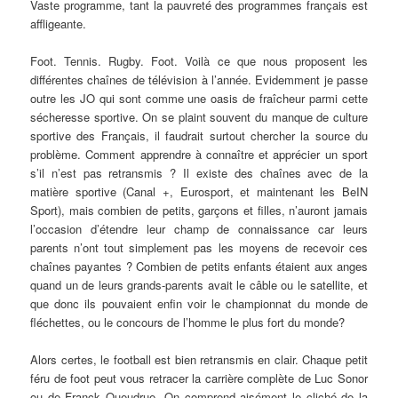
Vaste programme, tant la pauvreté des programmes français est
affligeante.
Foot. Tennis. Rugby. Foot. Voilà ce que nous proposent les
différentes chaînes de télévision à l’année. Evidemment je passe
outre les JO qui sont comme une oasis de fraîcheur parmi cette
sécheresse sportive. On se plaint souvent du manque de culture
sportive des Français, il faudrait surtout chercher la source du
problème. Comment apprendre à connaître et apprécier un sport
s’il n’est pas retransmis ? Il existe des chaînes avec de la
matière sportive (Canal +, Eurosport, et maintenant les BeIN
Sport), mais combien de petits, garçons et filles, n’auront jamais
l’occasion d’étendre leur champ de connaissance car leurs
parents n’ont tout simplement pas les moyens de recevoir ces
chaînes payantes ? Combien de petits enfants étaient aux anges
quand un de leurs grands-parents avait le câble ou le satellite, et
que donc ils pouvaient enfin voir le championnat du monde de
fléchettes, ou le concours de l’homme le plus fort du monde?
Alors certes, le football est bien retransmis en clair. Chaque petit
féru de foot peut vous retracer la carrière complète de Luc Sonor
ou de Franck Queudrue. On comprend aisément le cliché de la