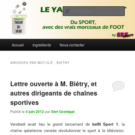
Aller
Aller
Du sport avec des vrais morceaux de foot | Gronique's Sports Blog
au
au
Rech
contenu
contenu
principal
secondaire
Le Yaourt du Sport
Menu
Accueil
Ingrédients
Nous contacter
principal
ARCHIVES PAR MOT-CLÉ :
BIETRY
Lettre ouverte à M. Biétry, et
autres dirigeants de chaînes
sportives
Publié le
4 juin 2012
par
Stef Gronique
Vendredi avait lieu le grand lancement de
beIN Sport 1
, la
chaîne qatarienne censée révolutionner le sport à la télévision.