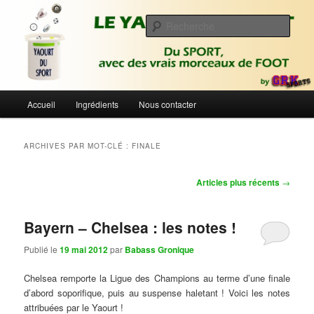
Aller
Aller
Du sport avec des vrais morceaux de foot | Gronique's Sports Blog
au
au
Rech
contenu
contenu
principal
secondaire
Le Yaourt du Sport
Menu
Accueil
Ingrédients
Nous contacter
principal
ARCHIVES PAR MOT-CLÉ :
FINALE
Navigation
Articles plus récents
→
des
articles
Bayern – Chelsea : les notes !
Publié le
19 mai 2012
par
Babass Gronique
Chelsea remporte la Ligue des Champions au terme d’une finale
d’abord soporifique, puis au suspense haletant ! Voici les notes
attribuées par le Yaourt !