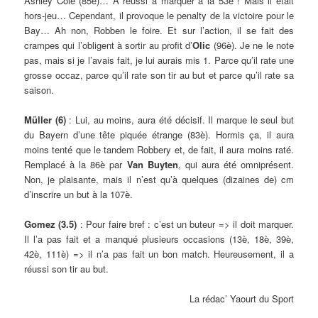
Ashley Cole (85è)… A réussi à marquer à la 53è ! Mais il était
hors-jeu… Cependant, il provoque le penalty de la victoire pour le
Bay… Ah non, Robben le foire. Et sur l’action, il se fait des
crampes qui l’obligent à sortir au profit d’
Olic
(96è). Je ne le note
pas, mais si je l’avais fait, je lui aurais mis 1. Parce qu’il rate une
grosse occaz, parce qu’il rate son tir au but et parce qu’il rate sa
saison.
Müller (6)
: Lui, au moins, aura été décisif. Il marque le seul but
du Bayern d’une tête piquée étrange (83è). Hormis ça, il aura
moins tenté que le tandem Robbery et, de fait, il aura moins raté.
Remplacé à la 86è par
Van Buyten
, qui aura été omniprésent.
Non, je plaisante, mais il n’est qu’à quelques (dizaines de) cm
d’inscrire un but à la 107è.
Gomez (3.5)
: Pour faire bref : c’est un buteur => il doit marquer.
Il l’a pas fait et a manqué plusieurs occasions (13è, 18è, 39è,
42è, 111è) => il n’a pas fait un bon match. Heureusement, il a
réussi son tir au but.
La rédac’ Yaourt du Sport