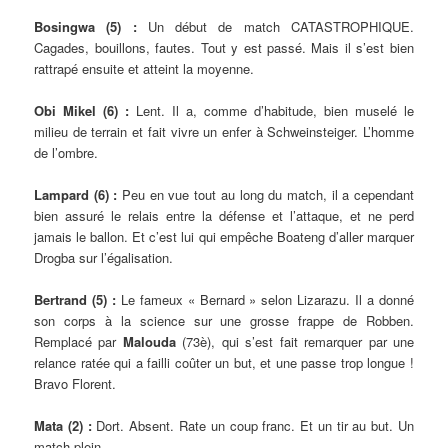
Bosingwa (5) :
Un début de match CATASTROPHIQUE.
Cagades, bouillons, fautes. Tout y est passé. Mais il s’est bien
rattrapé ensuite et atteint la moyenne.
Obi Mikel (6) :
Lent. Il a, comme d’habitude, bien muselé le
milieu de terrain et fait vivre un enfer à Schweinsteiger. L’homme
de l’ombre.
Lampard (6) :
Peu en vue tout au long du match, il a cependant
bien assuré le relais entre la défense et l’attaque, et ne perd
jamais le ballon. Et c’est lui qui empêche Boateng d’aller marquer
Drogba sur l’égalisation.
Bertrand (5) :
Le fameux « Bernard » selon Lizarazu. Il a donné
son corps à la science sur une grosse frappe de Robben.
Remplacé par
Malouda
(73è), qui s’est fait remarquer par une
relance ratée qui a failli coûter un but, et une passe trop longue !
Bravo Florent.
Mata (2) :
Dort. Absent. Rate un coup franc. Et un tir au but. Un
match plein.