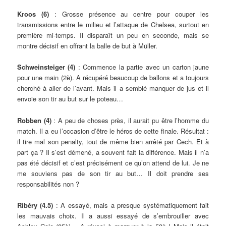
Kroos (6)
: Grosse présence au centre pour couper les
transmissions entre le milieu et l’attaque de Chelsea, surtout en
première mi-temps. Il disparaît un peu en seconde, mais se
montre décisif en offrant la balle de but à Müller.
Schweinsteiger (4)
: Commence la partie avec un carton jaune
pour une main (2è). A récupéré beaucoup de ballons et a toujours
cherché à aller de l’avant. Mais il a semblé manquer de jus et il
envoie son tir au but sur le poteau…
Robben (4)
: A peu de choses près, il aurait pu être l’homme du
match. Il a eu l’occasion d’être le héros de cette finale. Résultat :
il tire mal son penalty, tout de même bien arrêté par Cech. Et à
part ça ? Il s’est démené, a souvent fait la différence. Mais il n’a
pas été décisif et c’est précisément ce qu’on attend de lui. Je ne
me souviens pas de son tir au but… Il doit prendre ses
responsabilités non ?
Ribéry (4.5)
: A essayé, mais a presque systématiquement fait
les mauvais choix. Il a aussi essayé de s’embrouiller avec