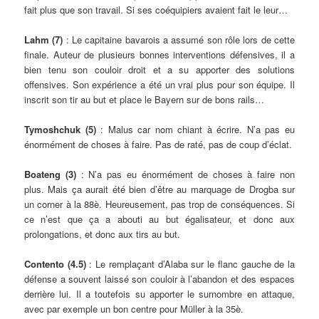
fait plus que son travail. Si ses coéquipiers avaient fait le leur…
Lahm (7)
: Le capitaine bavarois a assumé son rôle lors de cette
finale. Auteur de plusieurs bonnes interventions défensives, il a
bien tenu son couloir droit et a su apporter des solutions
offensives. Son expérience a été un vrai plus pour son équipe. Il
inscrit son tir au but et place le Bayern sur de bons rails…
Tymoshchuk
(5)
: Malus car nom chiant à écrire. N’a pas eu
énormément de choses à faire. Pas de raté, pas de coup d’éclat.
Boateng (3)
: N’a pas eu énormément de choses à faire non
plus. Mais ça aurait été bien d’être au marquage de Drogba sur
un corner à la 88è. Heureusement, pas trop de conséquences. Si
ce n’est que ça a abouti au but égalisateur, et donc aux
prolongations, et donc aux tirs au but.
Contento (
4.5)
: Le remplaçant d’Alaba sur le flanc gauche de la
défense a souvent laissé son couloir à l’abandon et des espaces
derrière lui. Il a toutefois su apporter le surnombre en attaque,
avec par exemple un bon centre pour Müller à la 35è.